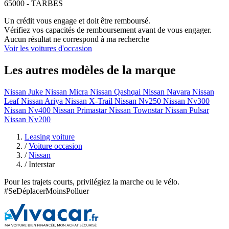
65000 - TARBES
Un crédit vous engage et doit être remboursé.
Vérifiez vos capacités de remboursement avant de vous engager.
Aucun résultat ne correspond à ma recherche
Voir les voitures d'occasion
Les autres modèles de la marque
Nissan Juke
Nissan Micra
Nissan Qashqai
Nissan Navara
Nissan
Leaf
Nissan Ariya
Nissan X-Trail
Nissan Nv250
Nissan Nv300
Nissan Nv400
Nissan Primastar
Nissan Townstar
Nissan Pulsar
Nissan Nv200
Leasing voiture
/
Voiture occasion
/
Nissan
/
Interstar
Pour les trajets courts, privilégiez la marche ou le vélo.
#SeDéplacerMoinsPolluer