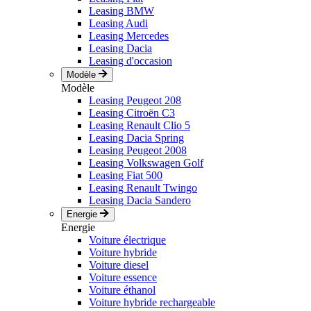
Leasing BMW
Leasing Audi
Leasing Mercedes
Leasing Dacia
Leasing d'occasion
Modèle
Modèle
Leasing Peugeot 208
Leasing Citroën C3
Leasing Renault Clio 5
Leasing Dacia Spring
Leasing Peugeot 2008
Leasing Volkswagen Golf
Leasing Fiat 500
Leasing Renault Twingo
Leasing Dacia Sandero
Energie
Energie
Voiture électrique
Voiture hybride
Voiture diesel
Voiture essence
Voiture éthanol
Voiture hybride rechargeable