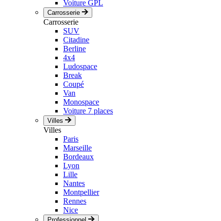
Voiture GPL
Carrosserie
Carrosserie
SUV
Citadine
Berline
4x4
Ludospace
Break
Coupé
Van
Monospace
Voiture 7 places
Villes
Villes
Paris
Marseille
Bordeaux
Lyon
Lille
Nantes
Montpellier
Rennes
Nice
Professionnel