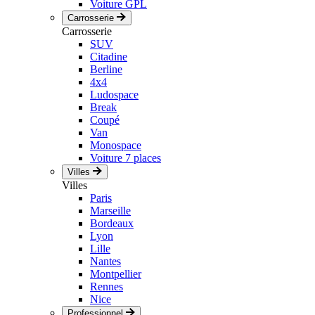
Voiture GPL
Carrosserie
Carrosserie
SUV
Citadine
Berline
4x4
Ludospace
Break
Coupé
Van
Monospace
Voiture 7 places
Villes
Villes
Paris
Marseille
Bordeaux
Lyon
Lille
Nantes
Montpellier
Rennes
Nice
Professionnel