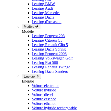
Leasing BMW
Leasing Audi
Leasing Mercedes
Leasing Dacia
Leasing d'occasion
Modèle
Modèle
Leasing Peugeot 208
Leasing Citroën C3
Leasing Renault Clio 5
Leasing Dacia Spring
Leasing Peugeot 2008
Leasing Volkswagen Golf
Leasing Fiat 500
Leasing Renault Twingo
Leasing Dacia Sandero
Energie
Energie
Voiture électrique
Voiture hybride
Voiture diesel
Voiture essence
Voiture éthanol
Voiture hybride rechargeable