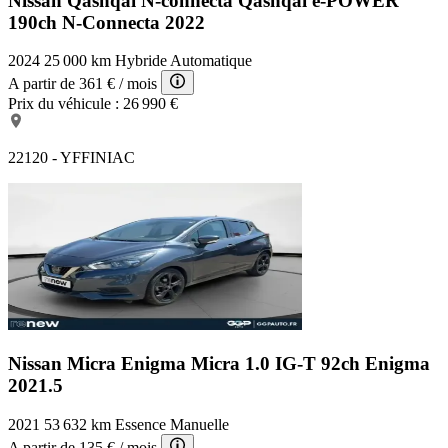
Nissan Qashqai N-connecta
Qashqai e-POWER
190ch N-Connecta 2022
2024
25 000 km
Hybride
Automatique
A partir de
361 €
/ mois
Prix du véhicule :
26 990 €
22120 - YFFINIAC
Nissan Micra Enigma
Micra 1.0 IG-T 92ch Enigma
2021.5
2021
53 632 km
Essence
Manuelle
A partir de
135 €
/ mois