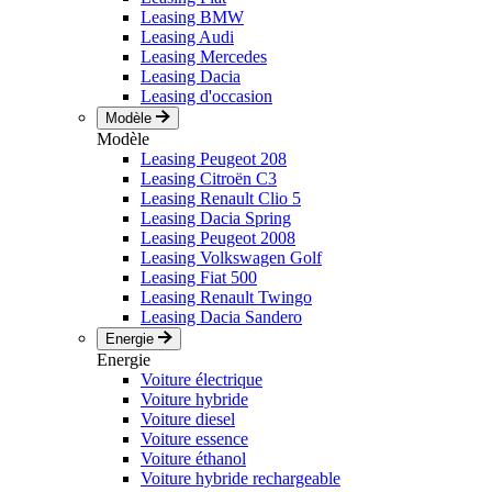
Leasing BMW
Leasing Audi
Leasing Mercedes
Leasing Dacia
Leasing d'occasion
Modèle
Modèle
Leasing Peugeot 208
Leasing Citroën C3
Leasing Renault Clio 5
Leasing Dacia Spring
Leasing Peugeot 2008
Leasing Volkswagen Golf
Leasing Fiat 500
Leasing Renault Twingo
Leasing Dacia Sandero
Energie
Energie
Voiture électrique
Voiture hybride
Voiture diesel
Voiture essence
Voiture éthanol
Voiture hybride rechargeable