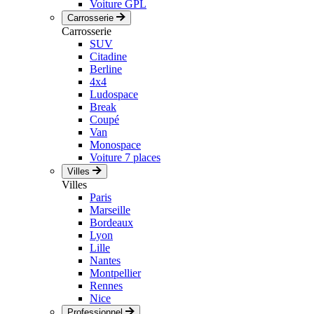
Voiture GPL
Carrosserie
Carrosserie
SUV
Citadine
Berline
4x4
Ludospace
Break
Coupé
Van
Monospace
Voiture 7 places
Villes
Villes
Paris
Marseille
Bordeaux
Lyon
Lille
Nantes
Montpellier
Rennes
Nice
Professionnel