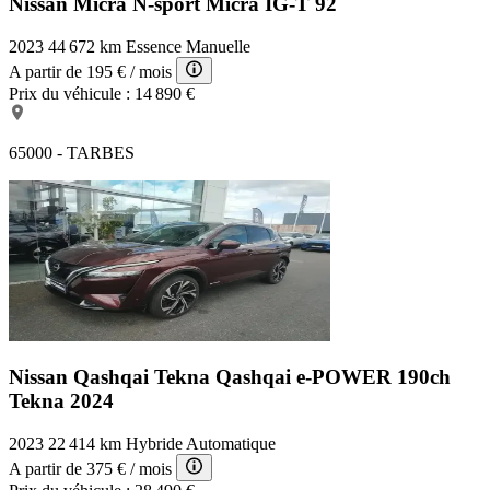
Nissan Micra N-sport
Micra IG-T 92
2023
44 672 km
Essence
Manuelle
A partir de
195 €
/ mois
Prix du véhicule :
14 890 €
65000 - TARBES
Nissan Qashqai Tekna
Qashqai e-POWER 190ch
Tekna 2024
2023
22 414 km
Hybride
Automatique
A partir de
375 €
/ mois