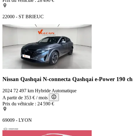
Prix du véhicule :
28 490 €
22000 - ST BRIEUC
Nissan Qashqai N-connecta
Qashqai e-Power 190 ch
2024
72 497 km
Hybride
Automatique
A partir de
353 €
/ mois
Prix du véhicule :
24 590 €
69009 - LYON