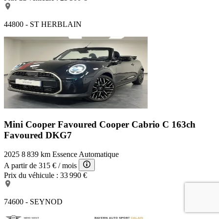
44800 - ST HERBLAIN
Mini Cooper Favoured
Cooper Cabrio C 163ch
Favoured DKG7
2025
8 839 km
Essence
Automatique
A partir de
315 €
/ mois
Prix du véhicule :
33 990 €
74600 - SEYNOD