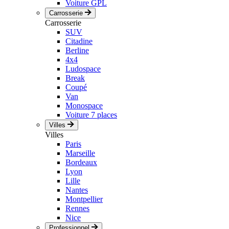
Voiture GPL
Carrosserie
Carrosserie
SUV
Citadine
Berline
4x4
Ludospace
Break
Coupé
Van
Monospace
Voiture 7 places
Villes
Villes
Paris
Marseille
Bordeaux
Lyon
Lille
Nantes
Montpellier
Rennes
Nice
Professionnel