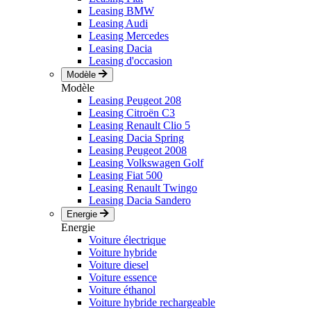
Leasing BMW
Leasing Audi
Leasing Mercedes
Leasing Dacia
Leasing d'occasion
Modèle
Modèle
Leasing Peugeot 208
Leasing Citroën C3
Leasing Renault Clio 5
Leasing Dacia Spring
Leasing Peugeot 2008
Leasing Volkswagen Golf
Leasing Fiat 500
Leasing Renault Twingo
Leasing Dacia Sandero
Energie
Energie
Voiture électrique
Voiture hybride
Voiture diesel
Voiture essence
Voiture éthanol
Voiture hybride rechargeable