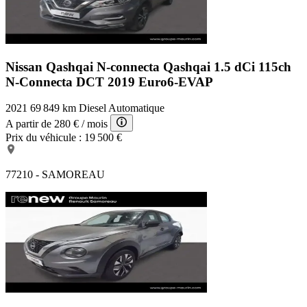
Banquette 60/40
ABS
AFIL
Accoudoir arrière
Phares halogènes
Nissan Qashqai N-connecta
Qashqai 1.5 dCi 115ch
Lunette arrière surteintée
N-Connecta DCT 2019 Euro6-EVAP
Jantes Alu
Lunette AR dégivrante
2021
69 849 km
Diesel
Automatique
Ceintures avant ajustables en hauteur
Rétroviseurs rabattables automatique
A partir de
280 €
/ mois
Tablette cache bagages
Prix du véhicule :
19 500 €
Airbags latéraux avant
Kit mains-libres Bluetooth
Essuie-glace arrière
77210 - SAMOREAU
Lecteur CD
Siège passager réglable en hauteur
Prise 12V
Filtre à Pollen
Capteur de luminosité
ESP
Airbags rideaux
Noir Métallisé
Feux de jour à LED
6 Haut parleurs