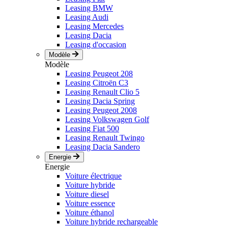
Leasing BMW
Leasing Audi
Leasing Mercedes
Leasing Dacia
Leasing d'occasion
Modèle
Modèle
Leasing Peugeot 208
Leasing Citroën C3
Leasing Renault Clio 5
Leasing Dacia Spring
Leasing Peugeot 2008
Leasing Volkswagen Golf
Leasing Fiat 500
Leasing Renault Twingo
Leasing Dacia Sandero
Energie
Energie
Voiture électrique
Voiture hybride
Voiture diesel
Voiture essence
Voiture éthanol
Voiture hybride rechargeable