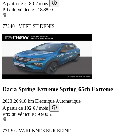
Capteur de pluie
A partir de
218 €
/ mois
Porte-gobelets arrière
Prix du véhicule :
18 889 €
Airbag conducteur
Lunette arrière teintée
Banquette AR rabattable
77240 - VERT ST DENIS
Ecran tactile
Régulateur de vitesse
Porte-gobelets avant
Levier vitesse cuir
Ordinateur de bord
Antidémarrage électronique
Eclairage d'ambiance
Prise USB
Bacs de portes avant
Dacia Spring Extreme
Spring 65ch Extreme
2023
26 918 km
Electrique
Automatique
A partir de
102 €
/ mois
Prix du véhicule :
9 900 €
77130 - VARENNES SUR SEINE