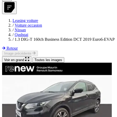
Leasing voiture
/
Voiture occasion
/
Nissan
/
Qashqai
/
1.3 DIG-T 160ch Business Edition DCT 2019 Euro6-EVAP
Retour
Image précédente
Voir en grand
Toutes les images