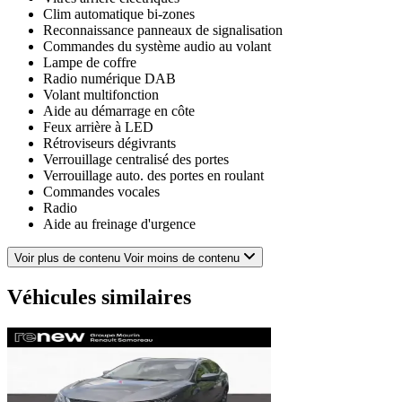
Clim automatique bi-zones
Reconnaissance panneaux de signalisation
Commandes du système audio au volant
Lampe de coffre
Radio numérique DAB
Volant multifonction
Aide au démarrage en côte
Feux arrière à LED
Rétroviseurs dégivrants
Verrouillage centralisé des portes
Verrouillage auto. des portes en roulant
Commandes vocales
Radio
Aide au freinage d'urgence
Interface Media
Volant réglable en profondeur et hauteur
Voir plus de contenu
Voir moins de contenu
Contrôle élect. de la pression des pneus
Services connectés
Véhicules similaires
Airbag passager déconnectable
Miroir de courtoisie conducteur éclairé
Boucliers AV et AR couleur caisse
EBD
Limiteur de vitesse
Arrêt et redémarrage auto. du moteur
Fonction MP3