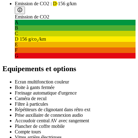
Emission de CO2 :
D
156 g/km
Emission de CO2
A
B
C
D
156 g/co₂/km
E
F
G
Equipements et options
Ecran multifonction couleur
Boite à gants fermée
Freinage automatique d'urgence
Caméra de recul
Filtre à particules
Répétiteurs de clignotant dans rétro ext
Prise auxiliaire de connexion audio
Accoudoir central AV avec rangement
Plancher de coffre mobile
Compte tours
Vitres arrière électriques