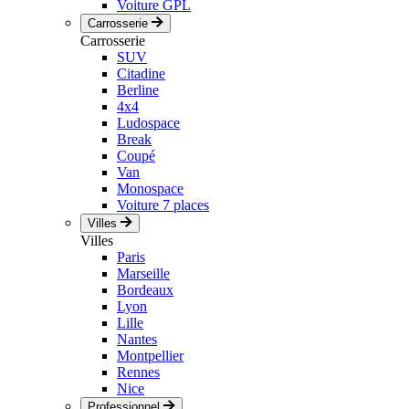
Voiture GPL
Carrosserie
Carrosserie
SUV
Citadine
Berline
4x4
Ludospace
Break
Coupé
Van
Monospace
Voiture 7 places
Villes
Villes
Paris
Marseille
Bordeaux
Lyon
Lille
Nantes
Montpellier
Rennes
Nice
Professionnel