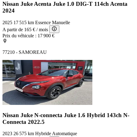
Banquette arrière 3 places
Nissan Juke Acenta
Juke 1.0 DIG-T 114ch Acenta
Poignées ton carrosserie
2024
Fixations Isofix aux places arrières
Vitres arrière teintées
2025
17 515 km
Essence
Manuelle
Tissu Noir
Miroir de courtoisie passager éclairé
A partir de
165 €
/ mois
Bacs de portes arrière
Prix du véhicule :
17 900 €
Rétroviseur intérieur électrochrome
Radar de stationnement AV
Vitres avant électriques
77210 - SAMOREAU
Ceinture de vitrage chromée
Ouverture des vitres séquentielle
Volant cuir
Contrôle de freinage en courbe
Rétroviseurs électriques
Vitres arrière surteintées
Phares antibrouillard
TMC
Troisième ceinture de sécurité
Siège conducteur réglable en hauteur
Radar de stationnement AR
Nissan Juke N-connecta
Juke 1.6 Hybrid 143ch N-
Antipatinage
Connecta 2022.5
Verrouillage centralisé à distance
GPS Cartographique
Siège conducteur avec réglage lombaire
2023
26 575 km
Hybride
Automatique