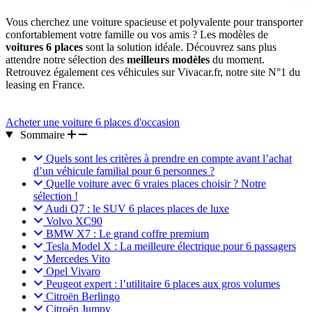
Vous cherchez une voiture spacieuse et polyvalente pour transporter
confortablement votre famille ou vos amis ? Les modèles de
voitures 6 places
sont la solution idéale. Découvrez sans plus
attendre notre sélection des
meilleurs modèles
du moment.
Retrouvez également ces véhicules sur Vivacar.fr, notre site N°1 du
leasing en France.
Acheter une voiture 6 places d'occasion
Sommaire
Quels sont les critères à prendre en compte avant l’achat
d’un véhicule familial pour 6 personnes ?
Quelle voiture avec 6 vraies places choisir ? Notre
sélection !
Audi Q7 : le SUV 6 places places de luxe
Volvo XC90
BMW X7 : Le grand coffre premium
Tesla Model X : La meilleure électrique pour 6 passagers
Mercedes Vito
Opel Vivaro
Peugeot expert : l’utilitaire 6 places aux gros volumes
Citroën Berlingo
Citroën Jumpy