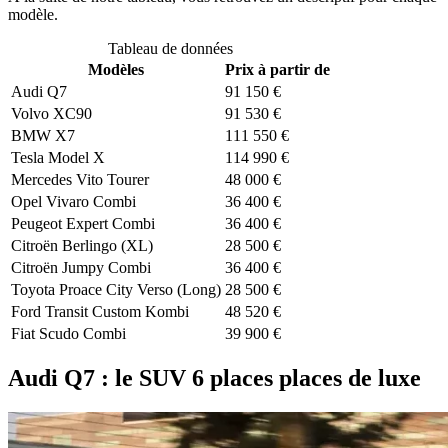
modèle.
Tableau de données
Modèles
Prix à partir de
Audi Q7
91 150 €
Volvo XC90
91 530 €
BMW X7
111 550 €
Tesla Model X
114 990 €
Mercedes Vito Tourer
48 000 €
Opel Vivaro Combi
36 400 €
Peugeot Expert Combi
36 400 €
Citroën Berlingo (XL)
28 500 €
Citroën Jumpy Combi
36 400 €
Toyota Proace City Verso (Long)
28 500 €
Ford Transit Custom Kombi
48 520 €
Fiat Scudo Combi
39 900 €
Audi Q7 : le SUV 6 places places de luxe