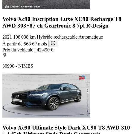
Volvo Xc90 Inscription Luxe
XC90 Recharge T8
AWD 303+87 ch Geartronic 8 7pl R-Design
2021
108 038 km
Hybride rechargeable
Automatique
A partir de
568 €
/ mois
Prix du véhicule :
42 490 €
30900 - NIMES
Volvo Xc90 Ultimate Style Dark
XC90 T8 AWD 310