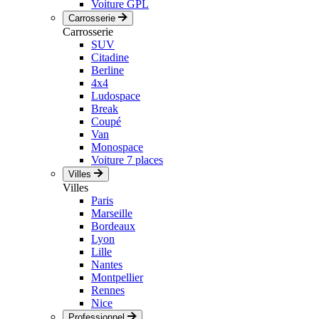
Voiture GPL
Carrosserie
Carrosserie
SUV
Citadine
Berline
4x4
Ludospace
Break
Coupé
Van
Monospace
Voiture 7 places
Villes
Villes
Paris
Marseille
Bordeaux
Lyon
Lille
Nantes
Montpellier
Rennes
Nice
Professionnel