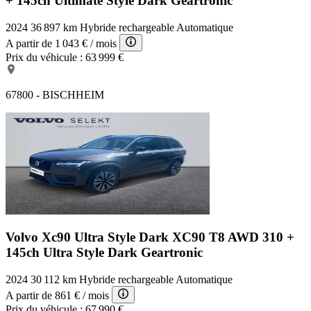
+ 145ch Ultimate Style Dark Geartronic
2024
36 897 km
Hybride rechargeable
Automatique
A partir de
1 043 €
/ mois
Prix du véhicule :
63 999 €
67800 - BISCHHEIM
Volvo Xc90 Ultra Style Dark
XC90 T8 AWD 310 +
145ch Ultra Style Dark Geartronic
2024
30 112 km
Hybride rechargeable
Automatique
A partir de
861 €
/ mois
Prix du véhicule :
67 990 €