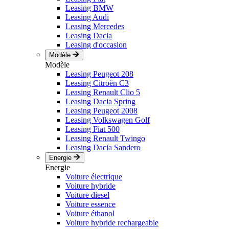
Leasing BMW
Leasing Audi
Leasing Mercedes
Leasing Dacia
Leasing d'occasion
Modèle
Modèle
Leasing Peugeot 208
Leasing Citroën C3
Leasing Renault Clio 5
Leasing Dacia Spring
Leasing Peugeot 2008
Leasing Volkswagen Golf
Leasing Fiat 500
Leasing Renault Twingo
Leasing Dacia Sandero
Energie
Energie
Voiture électrique
Voiture hybride
Voiture diesel
Voiture essence
Voiture éthanol
Voiture hybride rechargeable