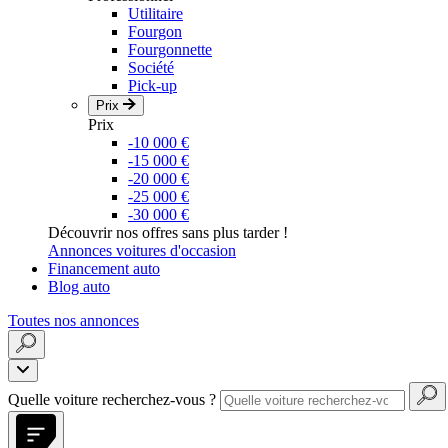
Utilitaire
Fourgon
Fourgonnette
Société
Pick-up
Prix
Prix
-10 000 €
-15 000 €
-20 000 €
-25 000 €
-30 000 €
Découvrir nos offres sans plus tarder !
Annonces voitures d'occasion
Financement auto
Blog auto
Toutes nos annonces
Quelle voiture recherchez-vous ?