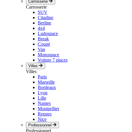
Carrosserie
Carrosserie
SUV
Citadine
Berline
4x4
Ludospace
Break
Coupé
Van
Monospace
Voiture 7 places
Villes
Villes
Paris
Marseille
Bordeaux
Lyon
Lille
Nantes
Montpellier
Rennes
Nice
Professionnel
Professionnel