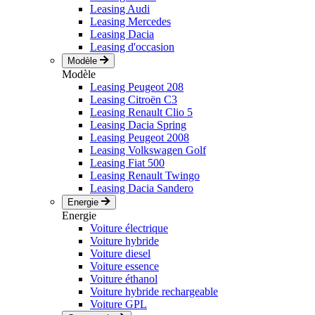
Leasing Audi
Leasing Mercedes
Leasing Dacia
Leasing d'occasion
Modèle
Modèle
Leasing Peugeot 208
Leasing Citroën C3
Leasing Renault Clio 5
Leasing Dacia Spring
Leasing Peugeot 2008
Leasing Volkswagen Golf
Leasing Fiat 500
Leasing Renault Twingo
Leasing Dacia Sandero
Energie
Energie
Voiture électrique
Voiture hybride
Voiture diesel
Voiture essence
Voiture éthanol
Voiture hybride rechargeable
Voiture GPL