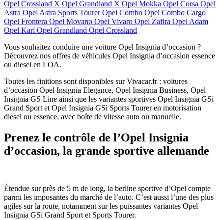
Opel Crossland X
Opel Grandland X
Opel Mokka
Opel Corsa
Opel
Astra
Opel Astra Sports Tourer
Opel Combo
Opel Combo Cargo
Opel Frontera
Opel Movano
Opel Vivaro
Opel Zafira
Opel Adam
Opel Karl
Opel Grandland
Opel Crossland
Vous souhaitez conduire une voiture Opel Insignia d’occasion ?
Découvrez nos offres de véhicules Opel Insignia d’occasion essence
ou diesel en LOA.
Toutes les finitions sont disponibles sur Vivacar.fr : voitures
d’occasion Opel Insignia Elegance, Opel Insignia Business, Opel
Insignia GS Line ainsi que les variantes sportives Opel Insignia GSi
Grand Sport et Opel Insignia GSi Sports Tourer en motorisation
diesel ou essence, avec boîte de vitesse auto ou manuelle.
Prenez le contrôle de l’Opel Insignia
d’occasion, la grande sportive allemande
Étendue sur près de 5 m de long, la berline sportive d’Opel compte
parmi les imposantes du marché de l’auto. C’est aussi l’une des plus
agiles sur la route, notamment sur les puissantes variantes Opel
Insignia GSi Grand Sport et Sports Tourer.