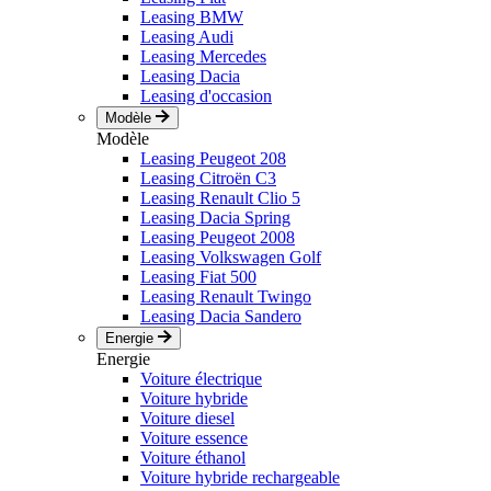
Leasing BMW
Leasing Audi
Leasing Mercedes
Leasing Dacia
Leasing d'occasion
Modèle
Modèle
Leasing Peugeot 208
Leasing Citroën C3
Leasing Renault Clio 5
Leasing Dacia Spring
Leasing Peugeot 2008
Leasing Volkswagen Golf
Leasing Fiat 500
Leasing Renault Twingo
Leasing Dacia Sandero
Energie
Energie
Voiture électrique
Voiture hybride
Voiture diesel
Voiture essence
Voiture éthanol
Voiture hybride rechargeable