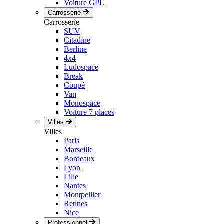
Voiture GPL
Carrosserie
Carrosserie
SUV
Citadine
Berline
4x4
Ludospace
Break
Coupé
Van
Monospace
Voiture 7 places
Villes
Villes
Paris
Marseille
Bordeaux
Lyon
Lille
Nantes
Montpellier
Rennes
Nice
Professionnel