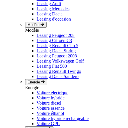
Leasing Audi
Leasing Mercedes
Leasing Dacia
Leasing d'occasion
Modèle
Modèle
Leasing Peugeot 208
Leasing Citroën C3
Leasing Renault Clio 5
Leasing Dacia Spring
Leasing Peugeot 2008
Leasing Volkswagen Golf
Leasing Fiat 500
Leasing Renault Twingo
Leasing Dacia Sandero
Energie
Energie
Voiture électrique
Voiture hybride
Voiture diesel
Voiture essence
Voiture éthanol
Voiture hybride rechargeable
Voiture GPL