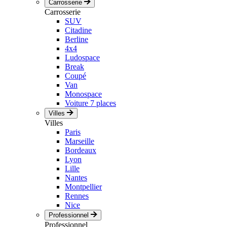
Carrosserie
Carrosserie
SUV
Citadine
Berline
4x4
Ludospace
Break
Coupé
Van
Monospace
Voiture 7 places
Villes
Villes
Paris
Marseille
Bordeaux
Lyon
Lille
Nantes
Montpellier
Rennes
Nice
Professionnel
Professionnel