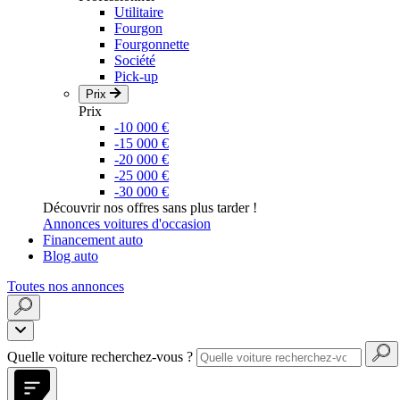
Utilitaire
Fourgon
Fourgonnette
Société
Pick-up
Prix
Prix
-10 000 €
-15 000 €
-20 000 €
-25 000 €
-30 000 €
Découvrir nos offres sans plus tarder !
Annonces voitures d'occasion
Financement auto
Blog auto
Toutes nos annonces
Quelle voiture recherchez-vous ?