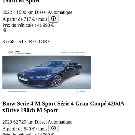
190ch M Sport
2022
44 500 km
Diesel
Automatique
A partir de
717 €
/ mois
Prix du véhicule :
41 990 €
35768 - ST GREGOIRE
Bmw Serie 4 M Sport
Série 4 Gran Coupé 420dA
xDrive 190ch M Sport
2023
62 729 km
Diesel
Automatique
A partir de
540 €
/ mois
Prix du véhicule :
44 990 €