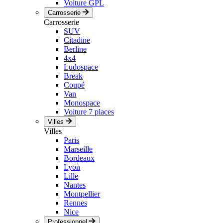
Voiture GPL
Carrosserie
Carrosserie
SUV
Citadine
Berline
4x4
Ludospace
Break
Coupé
Van
Monospace
Voiture 7 places
Villes
Villes
Paris
Marseille
Bordeaux
Lyon
Lille
Nantes
Montpellier
Rennes
Nice
Professionnel