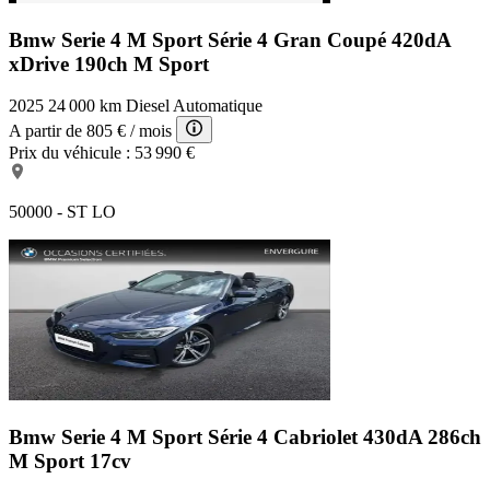
Bmw Serie 4 M Sport
Série 4 Gran Coupé 420dA
xDrive 190ch M Sport
2025
24 000 km
Diesel
Automatique
A partir de
805 €
/ mois
Prix du véhicule :
53 990 €
50000 - ST LO
Bmw Serie 4 M Sport
Série 4 Cabriolet 430dA 286ch
M Sport 17cv