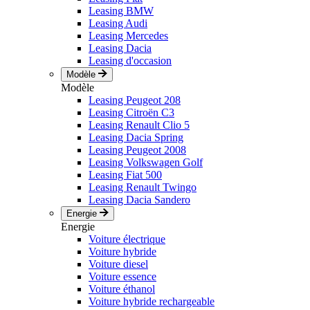
Leasing BMW
Leasing Audi
Leasing Mercedes
Leasing Dacia
Leasing d'occasion
Modèle
Modèle
Leasing Peugeot 208
Leasing Citroën C3
Leasing Renault Clio 5
Leasing Dacia Spring
Leasing Peugeot 2008
Leasing Volkswagen Golf
Leasing Fiat 500
Leasing Renault Twingo
Leasing Dacia Sandero
Energie
Energie
Voiture électrique
Voiture hybride
Voiture diesel
Voiture essence
Voiture éthanol
Voiture hybride rechargeable