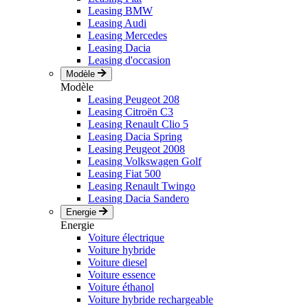
Leasing BMW
Leasing Audi
Leasing Mercedes
Leasing Dacia
Leasing d'occasion
Modèle
Modèle
Leasing Peugeot 208
Leasing Citroën C3
Leasing Renault Clio 5
Leasing Dacia Spring
Leasing Peugeot 2008
Leasing Volkswagen Golf
Leasing Fiat 500
Leasing Renault Twingo
Leasing Dacia Sandero
Energie
Energie
Voiture électrique
Voiture hybride
Voiture diesel
Voiture essence
Voiture éthanol
Voiture hybride rechargeable