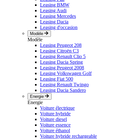
Leasing BMW
Leasing Audi
Leasing Mercedes
Leasing Dacia
Leasing d'occasion
Modèle
Modèle
Leasing Peugeot 208
Leasing Citroën C3
Leasing Renault Clio 5
Leasing Dacia Spring
Leasing Peugeot 2008
Leasing Volkswagen Golf
Leasing Fiat 500
Leasing Renault Twingo
Leasing Dacia Sandero
Energie
Energie
Voiture électrique
Voiture hybride
Voiture diesel
Voiture essence
Voiture éthanol
Voiture hybride rechargeable