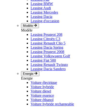
Leasing BMW
Leasing Audi
Leasing Mercedes
Leasing Dacia
Leasing d'occasion
Modèle
Modèle
Leasing Peugeot 208
Leasing Citroën C3
Leasing Renault Clio 5
Leasing Dacia Spring
Leasing Peugeot 2008
Leasing Volkswagen Golf
Leasing Fiat 500
Leasing Renault Twingo
Leasing Dacia Sandero
Energie
Energie
Voiture électrique
Voiture hybride
Voiture diesel
Voiture essence
Voiture éthanol
Voiture hybride rechargeable