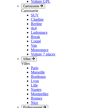
Voiture GPL
Carrosserie
Carrosserie
SUV
Citadine
Berline
4x4
Ludospace
Break
Coupé
Van
Monospace
Voiture 7 places
Villes
Villes
Paris
Marseille
Bordeaux
Lyon
Lille
Nantes
Montpellier
Rennes
Nice
Professionnel