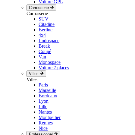
Voiture GPL
Carrosserie
Carrosserie
SUV
Citadine
Berline
4x4
Ludospace
Break
Coupé
Van
Monospace
Voiture 7 places
Villes
Villes
Paris
Marseille
Bordeaux
Lyon
Lille
Nantes
Montpellier
Rennes
Nice
Professionnel