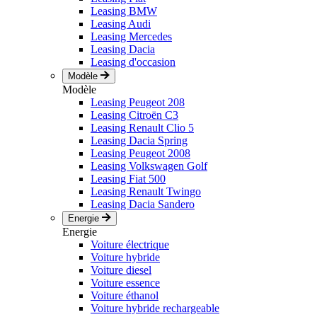
Leasing BMW
Leasing Audi
Leasing Mercedes
Leasing Dacia
Leasing d'occasion
Modèle
Modèle
Leasing Peugeot 208
Leasing Citroën C3
Leasing Renault Clio 5
Leasing Dacia Spring
Leasing Peugeot 2008
Leasing Volkswagen Golf
Leasing Fiat 500
Leasing Renault Twingo
Leasing Dacia Sandero
Energie
Energie
Voiture électrique
Voiture hybride
Voiture diesel
Voiture essence
Voiture éthanol
Voiture hybride rechargeable