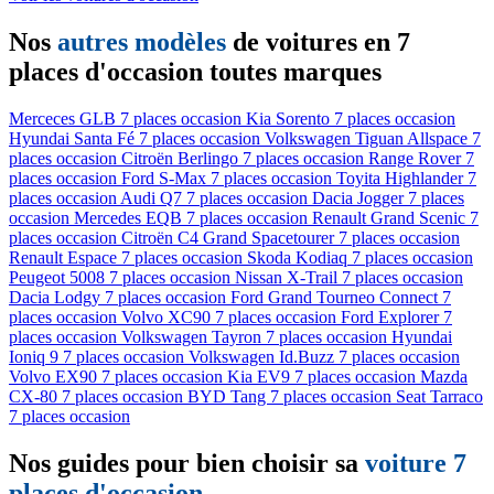
Nos
autres modèles
de voitures en 7
places d'occasion toutes marques
Merceces GLB 7 places occasion
Kia Sorento 7 places occasion
Hyundai Santa Fé 7 places occasion
Volkswagen Tiguan Allspace 7
places occasion
Citroën Berlingo 7 places occasion
Range Rover 7
places occasion
Ford S-Max 7 places occasion
Toyita Highlander 7
places occasion
Audi Q7 7 places occasion
Dacia Jogger 7 places
occasion
Mercedes EQB 7 places occasion
Renault Grand Scenic 7
places occasion
Citroën C4 Grand Spacetourer 7 places occasion
Renault Espace 7 places occasion
Skoda Kodiaq 7 places occasion
Peugeot 5008 7 places occasion
Nissan X-Trail 7 places occasion
Dacia Lodgy 7 places occasion
Ford Grand Tourneo Connect 7
places occasion
Volvo XC90 7 places occasion
Ford Explorer 7
places occasion
Volkswagen Tayron 7 places occasion
Hyundai
Ioniq 9 7 places occasion
Volkswagen Id.Buzz 7 places occasion
Volvo EX90 7 places occasion
Kia EV9 7 places occasion
Mazda
CX-80 7 places occasion
BYD Tang 7 places occasion
Seat Tarraco
7 places occasion
Nos guides pour bien choisir sa
voiture 7
places d'occasion