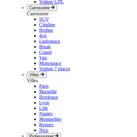
Voiture GPL
Carrosserie
Carrosserie
SUV
Citadine
Berline
4x4
Ludospace
Break
Coupé
Van
Monospace
Voiture 7 places
Villes
Villes
Paris
Marseille
Bordeaux
Lyon
Lille
Nantes
Montpellier
Rennes
Nice
Professionnel