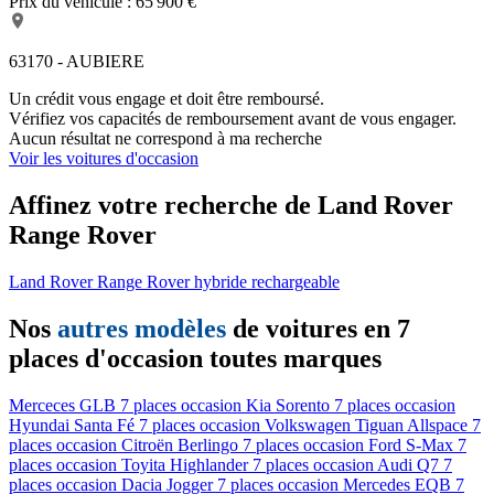
Prix du véhicule :
65 900 €
63170 - AUBIERE
Un crédit vous engage et doit être remboursé.
Vérifiez vos capacités de remboursement avant de vous engager.
Aucun résultat ne correspond à ma recherche
Voir les voitures d'occasion
Affinez votre recherche de Land Rover
Range Rover
Land Rover Range Rover hybride rechargeable
Nos
autres modèles
de voitures en 7
places d'occasion toutes marques
Merceces GLB 7 places occasion
Kia Sorento 7 places occasion
Hyundai Santa Fé 7 places occasion
Volkswagen Tiguan Allspace 7
places occasion
Citroën Berlingo 7 places occasion
Ford S-Max 7
places occasion
Toyita Highlander 7 places occasion
Audi Q7 7
places occasion
Dacia Jogger 7 places occasion
Mercedes EQB 7