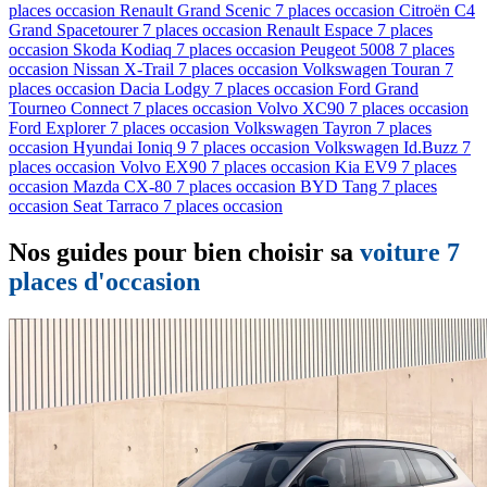
places occasion
Renault Grand Scenic 7 places occasion
Citroën C4
Grand Spacetourer 7 places occasion
Renault Espace 7 places
occasion
Skoda Kodiaq 7 places occasion
Peugeot 5008 7 places
occasion
Nissan X-Trail 7 places occasion
Volkswagen Touran 7
places occasion
Dacia Lodgy 7 places occasion
Ford Grand
Tourneo Connect 7 places occasion
Volvo XC90 7 places occasion
Ford Explorer 7 places occasion
Volkswagen Tayron 7 places
occasion
Hyundai Ioniq 9 7 places occasion
Volkswagen Id.Buzz 7
places occasion
Volvo EX90 7 places occasion
Kia EV9 7 places
occasion
Mazda CX-80 7 places occasion
BYD Tang 7 places
occasion
Seat Tarraco 7 places occasion
Nos guides pour bien choisir sa
voiture 7
places d'occasion