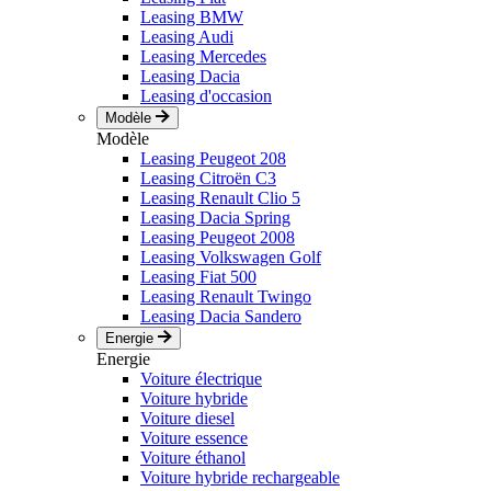
Leasing BMW
Leasing Audi
Leasing Mercedes
Leasing Dacia
Leasing d'occasion
Modèle
Modèle
Leasing Peugeot 208
Leasing Citroën C3
Leasing Renault Clio 5
Leasing Dacia Spring
Leasing Peugeot 2008
Leasing Volkswagen Golf
Leasing Fiat 500
Leasing Renault Twingo
Leasing Dacia Sandero
Energie
Energie
Voiture électrique
Voiture hybride
Voiture diesel
Voiture essence
Voiture éthanol
Voiture hybride rechargeable