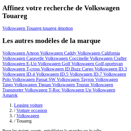
Affinez votre recherche de Volkswagen
Touareg
Volkswagen Touareg touareg 4motion
Les autres modèles de la marque
Volkswagen Arteon
Volkswagen Caddy
Volkswagen California
Volkswagen Caravelle
Volkswagen Coccinelle
Volkswagen Crafter
Volkswagen E-Up
Volkswagen Golf
Volkswagen Golf-sportsvan
Volkswagen T-cross
Volkswagen ID.Buzz Cargo
Volkswagen ID.3
Volkswagen ID.4
Volkswagen ID.5
Volkswagen ID.7
Volkswagen
Polo
Volkswagen Passat SW
Volkswagen Tayron
Volkswagen
Taigo
Volkswagen Tiguan
Volkswagen Touran
Volkswagen
Transporter
Volkswagen T-Roc
Volkswagen Up
Volkswagen
Amarok
Leasing voiture
/
Voiture occasion
/
Volkswagen
/
Touareg
Pour les trajets courts, privilégiez la marche ou le vélo.