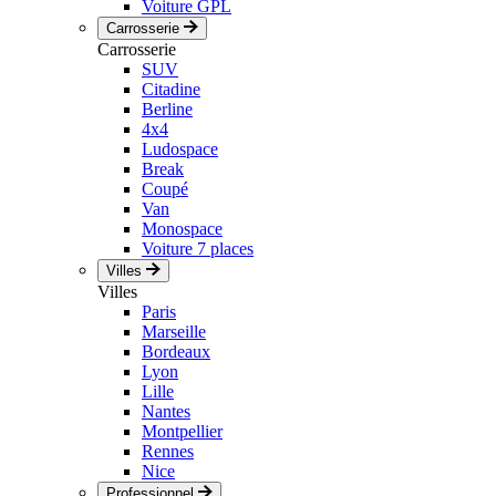
Voiture GPL
Carrosserie
Carrosserie
SUV
Citadine
Berline
4x4
Ludospace
Break
Coupé
Van
Monospace
Voiture 7 places
Villes
Villes
Paris
Marseille
Bordeaux
Lyon
Lille
Nantes
Montpellier
Rennes
Nice
Professionnel