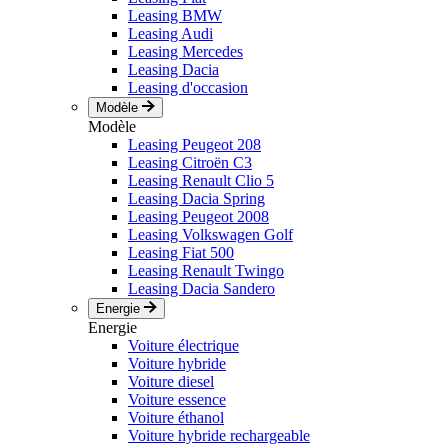
Leasing BMW
Leasing Audi
Leasing Mercedes
Leasing Dacia
Leasing d'occasion
Modèle
Modèle
Leasing Peugeot 208
Leasing Citroën C3
Leasing Renault Clio 5
Leasing Dacia Spring
Leasing Peugeot 2008
Leasing Volkswagen Golf
Leasing Fiat 500
Leasing Renault Twingo
Leasing Dacia Sandero
Energie
Energie
Voiture électrique
Voiture hybride
Voiture diesel
Voiture essence
Voiture éthanol
Voiture hybride rechargeable