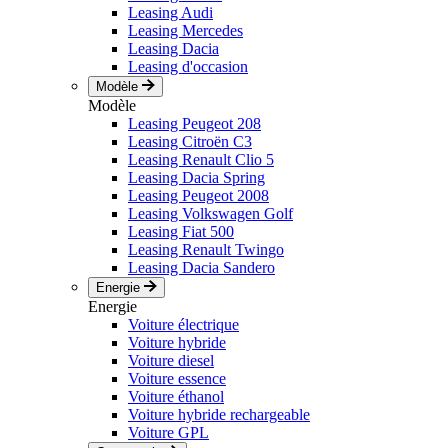
Leasing Audi
Leasing Mercedes
Leasing Dacia
Leasing d'occasion
Modèle
Modèle
Leasing Peugeot 208
Leasing Citroën C3
Leasing Renault Clio 5
Leasing Dacia Spring
Leasing Peugeot 2008
Leasing Volkswagen Golf
Leasing Fiat 500
Leasing Renault Twingo
Leasing Dacia Sandero
Energie
Energie
Voiture électrique
Voiture hybride
Voiture diesel
Voiture essence
Voiture éthanol
Voiture hybride rechargeable
Voiture GPL