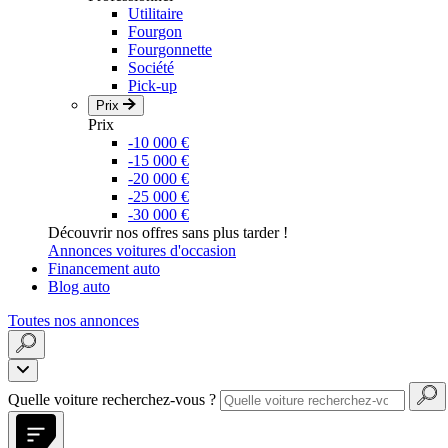
Utilitaire
Fourgon
Fourgonnette
Société
Pick-up
Prix
Prix
-10 000 €
-15 000 €
-20 000 €
-25 000 €
-30 000 €
Découvrir nos offres sans plus tarder !
Annonces voitures d'occasion
Financement auto
Blog auto
Toutes nos annonces
Quelle voiture recherchez-vous ?