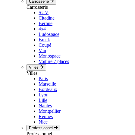
Carrosserie
Carrosserie
SUV
Citadine
Berline
4x4
Ludospace
Break
Coupé
Van
Monospace
Voiture 7 places
Villes
Villes
Paris
Marseille
Bordeaux
Lyon
Lille
Nantes
Montpellier
Rennes
Nice
Professionnel
Professionnel