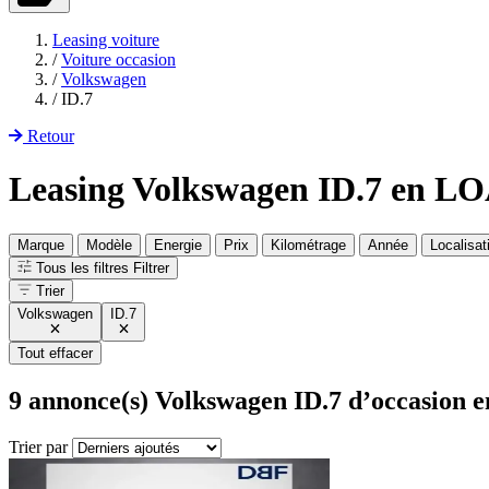
Leasing voiture
/
Voiture occasion
/
Volkswagen
/
ID.7
Retour
Leasing Volkswagen ID.7 en L
Marque
Modèle
Energie
Prix
Kilométrage
Année
Localisat
Tous les filtres
Filtrer
Trier
Volkswagen
ID.7
Tout effacer
9
annonce(s) Volkswagen ID.7 d’occasion e
Trier par