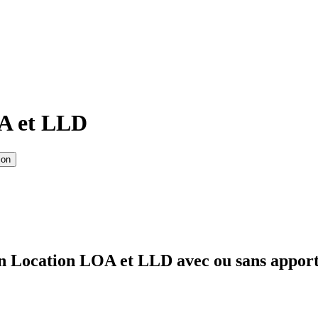
OA et LLD
ion
n Location LOA et LLD avec ou sans apport