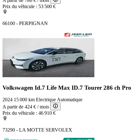
A partir de
786 €
/ mois
Prix du véhicule :
53 500 €
66100 - PERPIGNAN
Volkswagen Id.7 Life Max
ID.7 Tourer 286 ch Pro
2024
15 000 km
Electrique
Automatique
A partir de
424 €
/ mois
Prix du véhicule :
46 910 €
73290 - LA MOTTE SERVOLEX