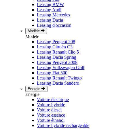
Leasing BMW
Leasing Audi
Leasing Mercedes
Leasing Dacia
Leasing d'occasion
Modèle
Modèle
Leasing Peugeot 208
Leasing Citroën C3
Leasing Renault Clio 5
Leasing Dacia Spring
Leasing Peugeot 2008
Leasing Volkswagen Golf
Leasing Fiat 500
Leasing Renault Twingo
Leasing Dacia Sandero
Energie
Energie
Voiture électrique
Voiture hybride
Voiture diesel
Voiture essence
Voiture éthanol
Voiture hybride rechargeable