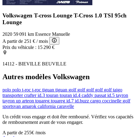
Boite à gants éclairée et réfrigérable
Siège passager réglable en hauteur
Volkswagen T-cross Lounge
T-Cross 1.0 TSI 95ch
Vitres avant électriques
Essuie-glace arrière
Lounge
Siège conducteur réglable en hauteur
2020
59 091 km
Essence
Manuelle
A partir de
251 €
/ mois
Prix du véhicule :
15 290 €
14112 - BIEVILLE BEUVILLE
Autres modèles Volkswagen
polo
polo
t-roc
t-roc
tiguan
tiguan
golf
golf
golf
golf
golf
taigo
transporter
crafter
id.3
touran
touran
id.4
caddy
passat
id.5
tayron
tayron
up
arteon
touareg
touareg
id.7
id.buzz cargo
coccinelle
golf
sportsvan
amarok
california
caravelle
Un crédit vous engage et doit être remboursé. Vérifiez vos capacités
de remboursement avant de vous engager.
A partir de
255€
/mois