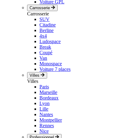
Voiture GPL
Carrosserie
Carrosserie
SUV
Citadine
Berline
4x4
Ludospace
Break
Coupé
Van
Monospace
Voiture 7 places
Villes
Villes
Paris
Marseille
Bordeaux
Lyon
Lille
Nantes
Montpellier
Rennes
Nice
Professionnel