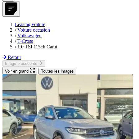
Leasing voiture
/
Voiture occasion
/
Volkswagen
/
T-Cross
/
1.0 TSI 115ch Carat
Retour
Image précédente
Voir en grand
Toutes les images