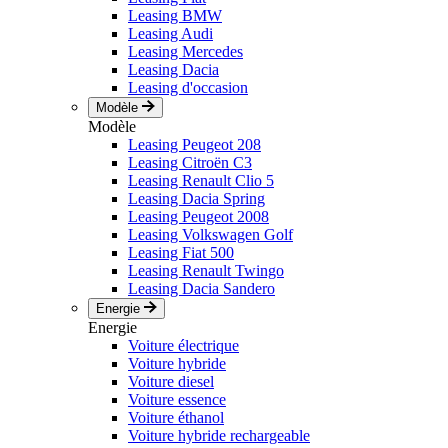
Leasing BMW
Leasing Audi
Leasing Mercedes
Leasing Dacia
Leasing d'occasion
Modèle
Modèle
Leasing Peugeot 208
Leasing Citroën C3
Leasing Renault Clio 5
Leasing Dacia Spring
Leasing Peugeot 2008
Leasing Volkswagen Golf
Leasing Fiat 500
Leasing Renault Twingo
Leasing Dacia Sandero
Energie
Energie
Voiture électrique
Voiture hybride
Voiture diesel
Voiture essence
Voiture éthanol
Voiture hybride rechargeable