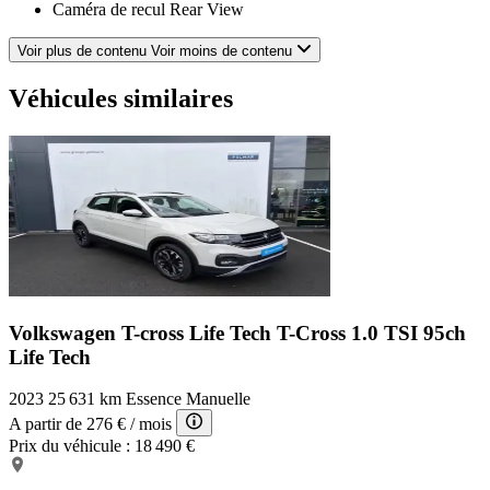
Caméra de recul Rear View
Lecteur carte SD
Eclairage statique d'intersection
Voir plus de contenu
Voir moins de contenu
Rétroviseurs électriques
Frein à main en cuir
Véhicules similaires
Banquette 1/3-2/3
Filtre à Pollen
Température extérieure
Verrouillage centralisé des portes
Système d'accès sans clé
Assistance de maintien de trajectoire
Airbags rideaux
Régulateur de vitesse adaptatif
Ecran tactile
Démarrage sans clé
TMC
Boucliers AV et AR couleur caisse
Volkswagen T-cross Life Tech
T-Cross 1.0 TSI 95ch
Fonction MP3
Life Tech
Siège conducteur avec réglage lombaire
EBD
2023
25 631 km
Essence
Manuelle
Rétroviseurs ext. indexés à la marche AR
Volant cuir
A partir de
276 €
/ mois
Radio
Prix du véhicule :
18 490 €
Miroir de courtoisie conducteur
Système de détection de somnolence