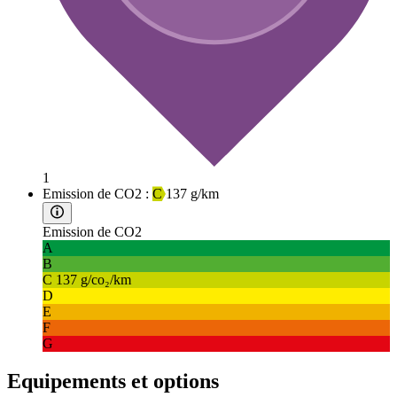
1
Emission de CO2 :
C
137 g/km
Emission de CO2
A
B
C
137 g/co₂/km
D
E
F
G
Equipements et options