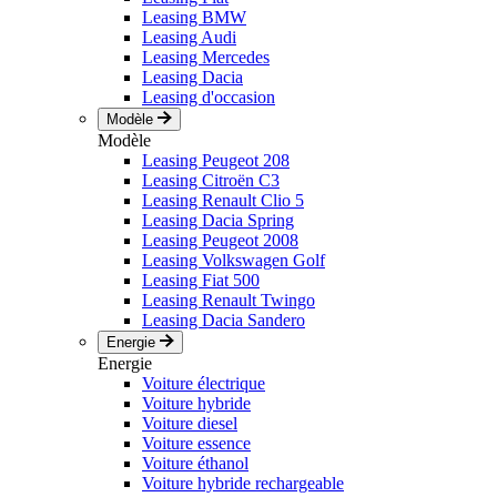
Leasing BMW
Leasing Audi
Leasing Mercedes
Leasing Dacia
Leasing d'occasion
Modèle
Modèle
Leasing Peugeot 208
Leasing Citroën C3
Leasing Renault Clio 5
Leasing Dacia Spring
Leasing Peugeot 2008
Leasing Volkswagen Golf
Leasing Fiat 500
Leasing Renault Twingo
Leasing Dacia Sandero
Energie
Energie
Voiture électrique
Voiture hybride
Voiture diesel
Voiture essence
Voiture éthanol
Voiture hybride rechargeable