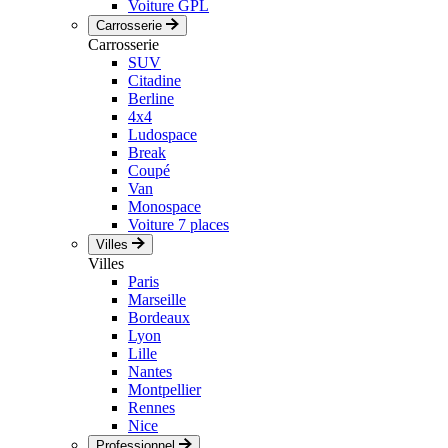
Voiture GPL
Carrosserie
Carrosserie
SUV
Citadine
Berline
4x4
Ludospace
Break
Coupé
Van
Monospace
Voiture 7 places
Villes
Villes
Paris
Marseille
Bordeaux
Lyon
Lille
Nantes
Montpellier
Rennes
Nice
Professionnel