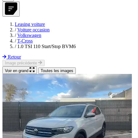
Leasing voiture
/
Voiture occasion
/
Volkswagen
/
T-Cross
/
1.0 TSI 110 Start/Stop BVM6
Retour
Image précédente
Voir en grand
Toutes les images