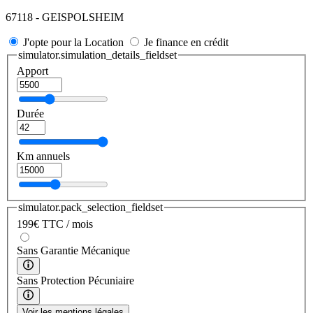
67118 - GEISPOLSHEIM
J'opte pour la Location
Je finance en crédit
simulator.simulation_details_fieldset
Apport
Durée
Km annuels
simulator.pack_selection_fieldset
199
€
TTC / mois
Sans Garantie Mécanique
Sans Protection Pécuniaire
Voir les mentions légales