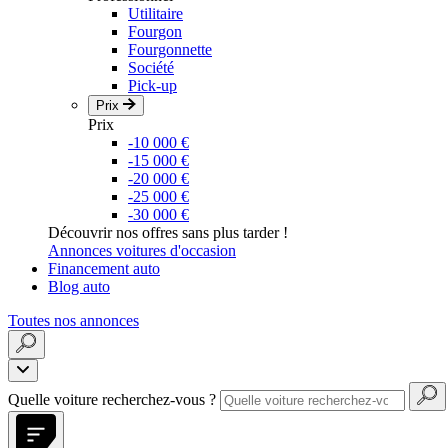
Utilitaire
Fourgon
Fourgonnette
Société
Pick-up
Prix
Prix
-10 000 €
-15 000 €
-20 000 €
-25 000 €
-30 000 €
Découvrir nos offres sans plus tarder !
Annonces voitures d'occasion
Financement auto
Blog auto
Toutes nos annonces
Quelle voiture recherchez-vous ?