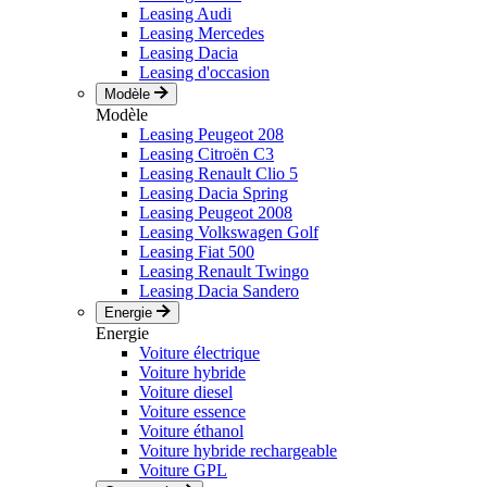
Leasing Audi
Leasing Mercedes
Leasing Dacia
Leasing d'occasion
Modèle
Modèle
Leasing Peugeot 208
Leasing Citroën C3
Leasing Renault Clio 5
Leasing Dacia Spring
Leasing Peugeot 2008
Leasing Volkswagen Golf
Leasing Fiat 500
Leasing Renault Twingo
Leasing Dacia Sandero
Energie
Energie
Voiture électrique
Voiture hybride
Voiture diesel
Voiture essence
Voiture éthanol
Voiture hybride rechargeable
Voiture GPL