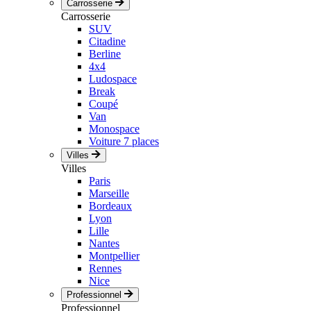
Carrosserie
Carrosserie
SUV
Citadine
Berline
4x4
Ludospace
Break
Coupé
Van
Monospace
Voiture 7 places
Villes
Villes
Paris
Marseille
Bordeaux
Lyon
Lille
Nantes
Montpellier
Rennes
Nice
Professionnel
Professionnel