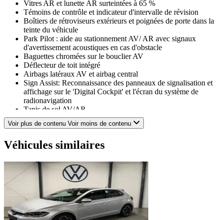
Vitres AR et lunette AR surteintées à 65 %
Témoins de contrôle et indicateur d'intervalle de révision
Boîtiers de rétroviseurs extérieurs et poignées de porte dans la
teinte du véhicule
Park Pilot : aide au stationnement AV/ AR avec signaux
d'avertissement acoustiques en cas d'obstacle
Baguettes chromées sur le bouclier AV
Déflecteur de toit intégré
Airbags latéraux AV et airbag central
Sign Assist: Reconnaissance des panneaux de signalisation et
affichage sur le 'Digital Cockpit' et l'écran du système de
radionavigation
Tapis de sol AV/AR
Aumônières au dos des sièges AV
Voir plus de contenu
Voir moins de contenu
Airbags frontaux AV conducteur et passager (Airbag passager
désactivable par clé)
Véhicules similaires
Fatigue Détection : système de détection de fatigue du
conducteur qui analyse le comportement du conducteur et
recommande un temps de repos par l'apparition d'un message
visuel et sonore
App-Connect sans fil affichage et contrôle via l'écran tactile
du véhicule, du contenu, des fonctions et des applications
compatibles présents sur le Smartphone (compatibilité avec les
systèmes Apple CarPlay et Android Auto). Fonction sans fil
uniquement disponible avec Apple CarPlay