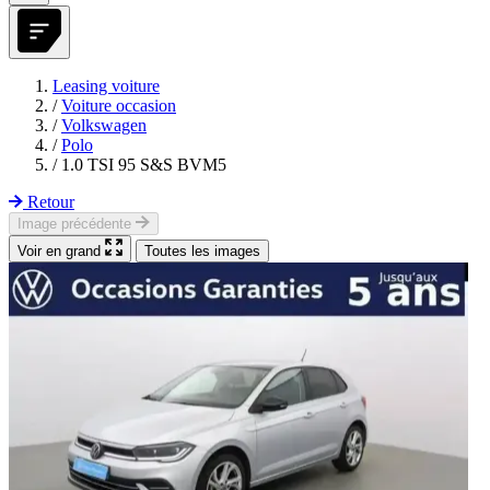
Leasing voiture
/
Voiture occasion
/
Volkswagen
/
Polo
/
1.0 TSI 95 S&S BVM5
Retour
Image précédente
Voir en grand
Toutes les images