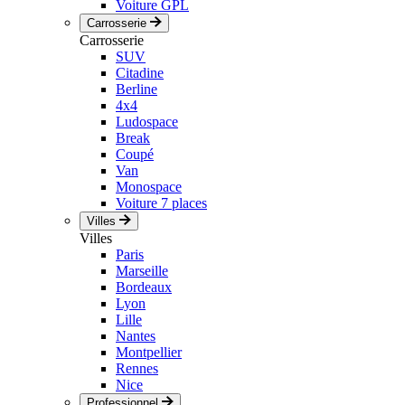
Voiture GPL
Carrosserie
Carrosserie
SUV
Citadine
Berline
4x4
Ludospace
Break
Coupé
Van
Monospace
Voiture 7 places
Villes
Villes
Paris
Marseille
Bordeaux
Lyon
Lille
Nantes
Montpellier
Rennes
Nice
Professionnel