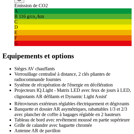
Emission de CO2
A
B
116 g/co₂/km
C
D
E
F
G
Equipements et options
Sièges AV chauffants
Verrouillage centralisé à distance, 2 clés pliantes de
radiocommande fournies
Système de récupération de l'énergie en décélération
Projecteurs IQ.Light - Matrix LED avec feux de jours à LED,
clignotants AR défilants et Dynamic Light Assist'
Rétroviseurs extérieurs réglables électriquement et dégivrants
Banquette et dossier AR asymétriques, rabattables 1/3 et 2/3
avec plancher de coffre à bagages réglable en 2 hauteurs
Tableau de bord avec revêtement moussé en partie supérieure
Grille de calandre avec baguette chromée
Antenne AR de pavillon