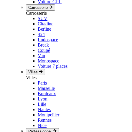
Voiture GPL
Carrosserie
Carrosserie
SUV
Citadine
Berline
4x4
Ludospace
Break
Coupé
Van
Monospace
Voiture 7 places
Villes
Villes
Paris
Marseille
Bordeaux
Lyon
Lille
Nantes
Montpellier
Rennes
Nice
Professionnel