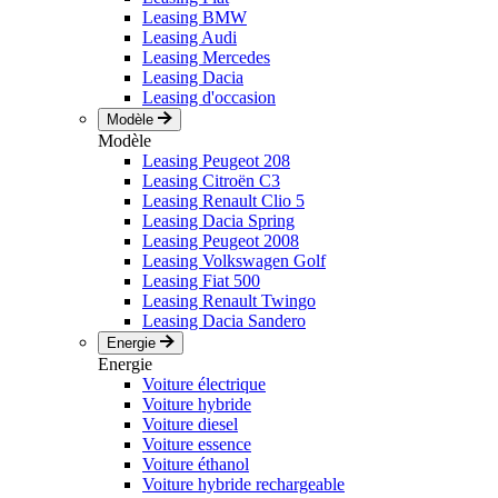
Leasing BMW
Leasing Audi
Leasing Mercedes
Leasing Dacia
Leasing d'occasion
Modèle
Modèle
Leasing Peugeot 208
Leasing Citroën C3
Leasing Renault Clio 5
Leasing Dacia Spring
Leasing Peugeot 2008
Leasing Volkswagen Golf
Leasing Fiat 500
Leasing Renault Twingo
Leasing Dacia Sandero
Energie
Energie
Voiture électrique
Voiture hybride
Voiture diesel
Voiture essence
Voiture éthanol
Voiture hybride rechargeable