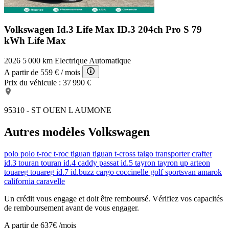
Eclairage d'ambiance
Rétroviseurs électriques
Système de détection de somnolence
Volkswagen Id.3 Life Max
ID.3 204ch Pro S 79
Radar de distance
Eclairage au sol
kWh Life Max
Appui-tête conducteur réglable hauteur
Eclairage statique d'intersection
2026
5 000 km
Electrique
Automatique
Système de sécurité post-collisions
A partir de
559 €
/ mois
ESP
Prix du véhicule :
37 990 €
Lunette arrière surteintée
Température extérieure
Kit mains-libres Bluetooth
95310 - ST OUEN L AUMONE
Système de prévention des collisions
Clim automatique tri-zones
Autres modèles Volkswagen
Système d'éclairage intelligent à LED
Lampes de lecture à l'arrière
7 Haut parleurs
polo
polo
t-roc
t-roc
tiguan
tiguan
t-cross
taigo
transporter
crafter
Vitres avant électriques
id.3
touran
touran
id.4
caddy
passat
id.5
tayron
tayron
up
arteon
Siège passager réglable en hauteur
touareg
touareg
id.7
id.buzz cargo
coccinelle
golf sportsvan
amarok
Airbags rideaux AR
california
caravelle
Compte tours
Guidage pour manoeuvre de stationnement
Un crédit vous engage et doit être remboursé. Vérifiez vos capacités
Antidémarrage électronique
de remboursement avant de vous engager.
Siège conducteur réglable en hauteur
Porte-gobelets arrière
A partir de
637€
/mois