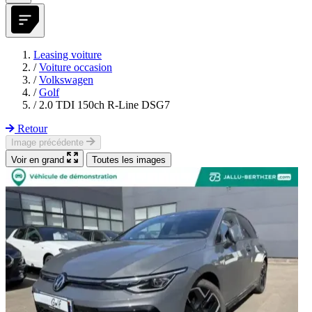
Leasing voiture
/
Voiture occasion
/
Volkswagen
/
Golf
/
2.0 TDI 150ch R-Line DSG7
Retour
Image précédente
Voir en grand
Toutes les images