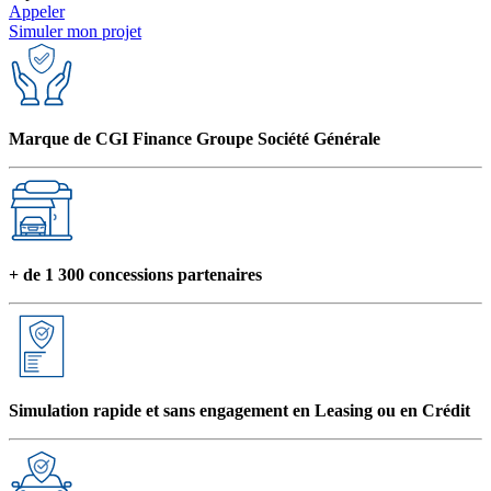
Airbags rideaux
Appeler
Follow me home
Simuler mon projet
Gris Urano
Commandes du système audio au volant
Airbags latéraux avant
Fonction MP3
AFIL
Marque de CGI Finance Groupe Société Générale
Régulateur de vitesse et de distance
Vitres arrière surteintées
Phares antibrouillard LED
Verrouillage centralisé à distance
Commandes vocales
+ de 1 300 concessions partenaires
Simulation rapide et sans engagement en Leasing ou en Crédit