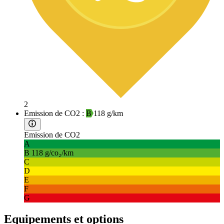
2
Emission de CO2 :
B
118 g/km
Emission de CO2
A
B
118 g/co₂/km
C
D
E
F
G
Equipements et options