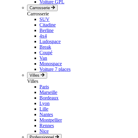
Voiture GPL
Carrosserie
Carrosserie
SUV
Citadine
Berline
4x4
Ludospace
Break
Coupé
Van
Monospace
Voiture 7 places
Villes
Villes
Paris
Marseille
Bordeaux
Lyon
Lille
Nantes
Montpellier
Rennes
Nice
Professionnel