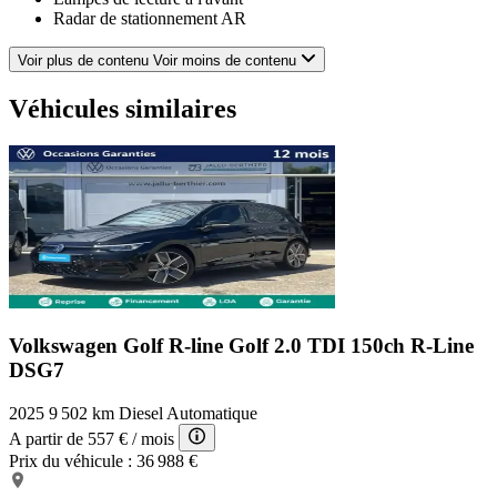
Radar de stationnement AR
Aide au freinage d'urgence
GPS Cartographique
Voir plus de contenu
Voir moins de contenu
Ceintures avant ajustables en hauteur
Filtre à particules
Véhicules similaires
Ecran multifonction couleur
Volant sport
Miroir de courtoisie conducteur éclairé
Suspensions Sport
Poignées ton carrosserie
Mode de conduite
Système de maintien du véhicule en côte
EBD
Gris Dauphin métallisée
Rétroviseur intérieur électrochrome
Antipatinage
Arrêt et redémarrage auto. du moteur
Volkswagen Golf R-line
Golf 2.0 TDI 150ch R-Line
Accoudoir central AR avec trappe à skis
DSG7
Banquette AR rabattable
Inserts de porte métal
2025
9 502 km
Diesel
Automatique
Bacs de portes avant
Appui-tête passager réglable en hauteur
A partir de
557 €
/ mois
Spoiler AR
Prix du véhicule :
36 988 €
Prise USB