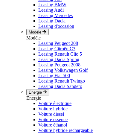
Leasing BMW
Leasing Audi
Leasing Mercedes
Leasing Dacia
Leasing d'occasion
Modèle
Modèle
Leasing Peugeot 208
Leasing Citroën C3
Leasing Renault Clio 5
Leasing Dacia Spring
Leasing Peugeot 2008
Leasing Volkswagen Golf
Leasing Fiat 500
Leasing Renault Twingo
Leasing Dacia Sandero
Energie
Energie
Voiture électrique
Voiture hybride
Voiture diesel
Voiture essence
Voiture éthanol
Voiture hybride rechargeable