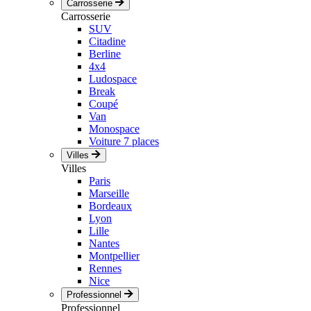
Carrosserie
Carrosserie
SUV
Citadine
Berline
4x4
Ludospace
Break
Coupé
Van
Monospace
Voiture 7 places
Villes
Villes
Paris
Marseille
Bordeaux
Lyon
Lille
Nantes
Montpellier
Rennes
Nice
Professionnel
Professionnel