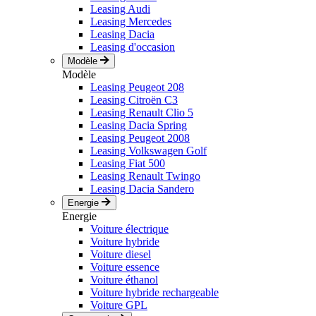
Leasing Audi
Leasing Mercedes
Leasing Dacia
Leasing d'occasion
Modèle
Modèle
Leasing Peugeot 208
Leasing Citroën C3
Leasing Renault Clio 5
Leasing Dacia Spring
Leasing Peugeot 2008
Leasing Volkswagen Golf
Leasing Fiat 500
Leasing Renault Twingo
Leasing Dacia Sandero
Energie
Energie
Voiture électrique
Voiture hybride
Voiture diesel
Voiture essence
Voiture éthanol
Voiture hybride rechargeable
Voiture GPL