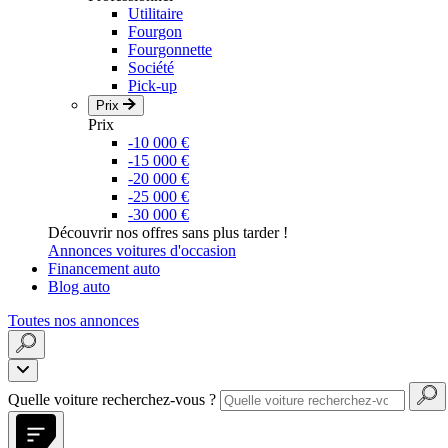
Utilitaire
Fourgon
Fourgonnette
Société
Pick-up
Prix
Prix
-10 000 €
-15 000 €
-20 000 €
-25 000 €
-30 000 €
Découvrir nos offres sans plus tarder !
Annonces voitures d'occasion
Financement auto
Blog auto
Toutes nos annonces
Quelle voiture recherchez-vous ?