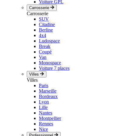
Voiture GPL
Carrosserie
Carrosserie
SUV
Citadine
Berline
4x4
Ludospace
Break
Coupé
Van
Monospace
Voiture 7 places
Villes
Villes
Paris
Marseille
Bordeaux
Lyon
Lille
Nantes
Montpellier
Rennes
Nice
Professionnel