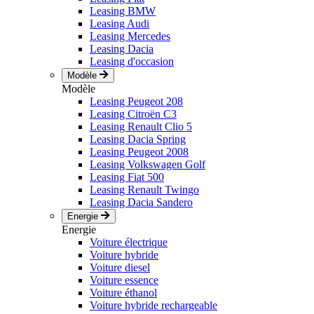
Leasing BMW
Leasing Audi
Leasing Mercedes
Leasing Dacia
Leasing d'occasion
Modèle
Modèle
Leasing Peugeot 208
Leasing Citroën C3
Leasing Renault Clio 5
Leasing Dacia Spring
Leasing Peugeot 2008
Leasing Volkswagen Golf
Leasing Fiat 500
Leasing Renault Twingo
Leasing Dacia Sandero
Energie
Energie
Voiture électrique
Voiture hybride
Voiture diesel
Voiture essence
Voiture éthanol
Voiture hybride rechargeable