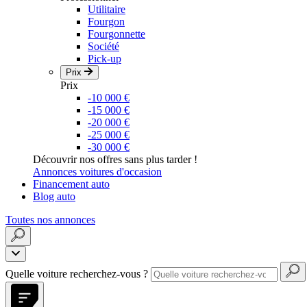
Utilitaire
Fourgon
Fourgonnette
Société
Pick-up
Prix
Prix
-10 000 €
-15 000 €
-20 000 €
-25 000 €
-30 000 €
Découvrir nos offres sans plus tarder !
Annonces voitures d'occasion
Financement auto
Blog auto
Toutes nos annonces
Quelle voiture recherchez-vous ?