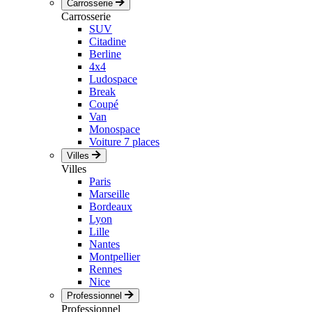
Carrosserie
Carrosserie
SUV
Citadine
Berline
4x4
Ludospace
Break
Coupé
Van
Monospace
Voiture 7 places
Villes
Villes
Paris
Marseille
Bordeaux
Lyon
Lille
Nantes
Montpellier
Rennes
Nice
Professionnel
Professionnel