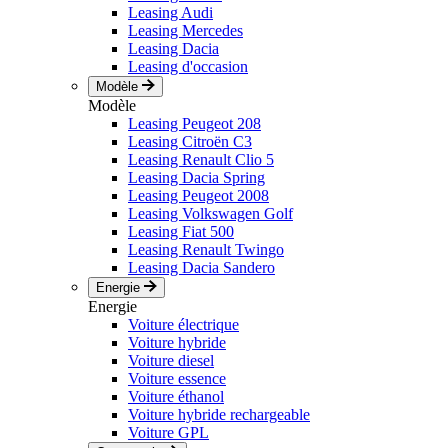
Leasing Audi
Leasing Mercedes
Leasing Dacia
Leasing d'occasion
Modèle
Modèle
Leasing Peugeot 208
Leasing Citroën C3
Leasing Renault Clio 5
Leasing Dacia Spring
Leasing Peugeot 2008
Leasing Volkswagen Golf
Leasing Fiat 500
Leasing Renault Twingo
Leasing Dacia Sandero
Energie
Energie
Voiture électrique
Voiture hybride
Voiture diesel
Voiture essence
Voiture éthanol
Voiture hybride rechargeable
Voiture GPL