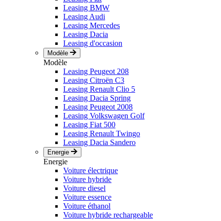
Leasing BMW
Leasing Audi
Leasing Mercedes
Leasing Dacia
Leasing d'occasion
Modèle
Modèle
Leasing Peugeot 208
Leasing Citroën C3
Leasing Renault Clio 5
Leasing Dacia Spring
Leasing Peugeot 2008
Leasing Volkswagen Golf
Leasing Fiat 500
Leasing Renault Twingo
Leasing Dacia Sandero
Energie
Energie
Voiture électrique
Voiture hybride
Voiture diesel
Voiture essence
Voiture éthanol
Voiture hybride rechargeable