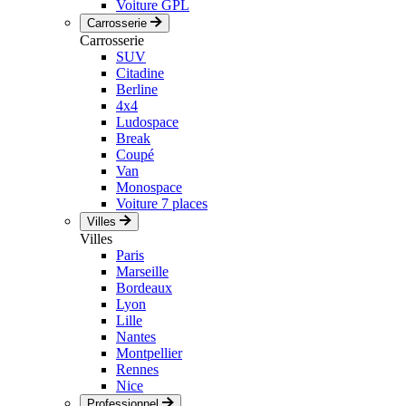
Voiture GPL
Carrosserie
Carrosserie
SUV
Citadine
Berline
4x4
Ludospace
Break
Coupé
Van
Monospace
Voiture 7 places
Villes
Villes
Paris
Marseille
Bordeaux
Lyon
Lille
Nantes
Montpellier
Rennes
Nice
Professionnel