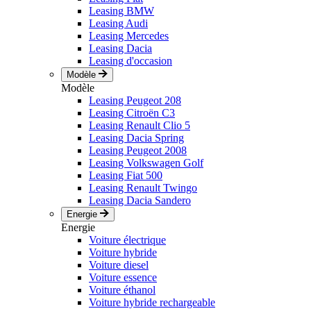
Leasing BMW
Leasing Audi
Leasing Mercedes
Leasing Dacia
Leasing d'occasion
Modèle
Modèle
Leasing Peugeot 208
Leasing Citroën C3
Leasing Renault Clio 5
Leasing Dacia Spring
Leasing Peugeot 2008
Leasing Volkswagen Golf
Leasing Fiat 500
Leasing Renault Twingo
Leasing Dacia Sandero
Energie
Energie
Voiture électrique
Voiture hybride
Voiture diesel
Voiture essence
Voiture éthanol
Voiture hybride rechargeable