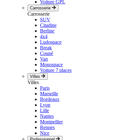
Voiture GPL
Carrosserie
Carrosserie
SUV
Citadine
Berline
4x4
Ludospace
Break
Coupé
Van
Monospace
Voiture 7 places
Villes
Villes
Paris
Marseille
Bordeaux
Lyon
Lille
Nantes
Montpellier
Rennes
Nice
Professionnel