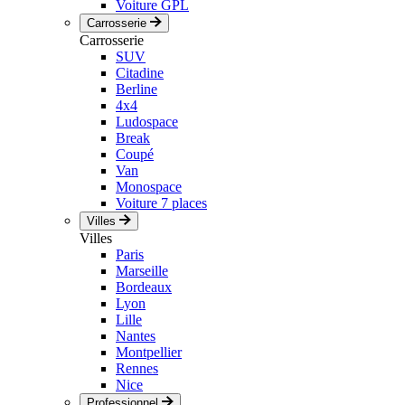
Voiture GPL
Carrosserie
Carrosserie
SUV
Citadine
Berline
4x4
Ludospace
Break
Coupé
Van
Monospace
Voiture 7 places
Villes
Villes
Paris
Marseille
Bordeaux
Lyon
Lille
Nantes
Montpellier
Rennes
Nice
Professionnel