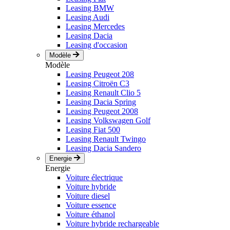
Leasing BMW
Leasing Audi
Leasing Mercedes
Leasing Dacia
Leasing d'occasion
Modèle
Modèle
Leasing Peugeot 208
Leasing Citroën C3
Leasing Renault Clio 5
Leasing Dacia Spring
Leasing Peugeot 2008
Leasing Volkswagen Golf
Leasing Fiat 500
Leasing Renault Twingo
Leasing Dacia Sandero
Energie
Energie
Voiture électrique
Voiture hybride
Voiture diesel
Voiture essence
Voiture éthanol
Voiture hybride rechargeable