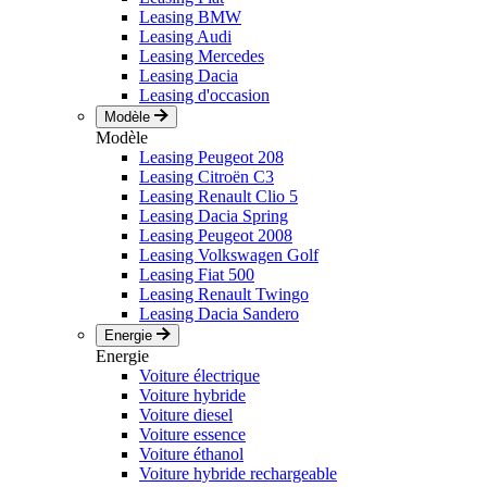
Leasing BMW
Leasing Audi
Leasing Mercedes
Leasing Dacia
Leasing d'occasion
Modèle
Modèle
Leasing Peugeot 208
Leasing Citroën C3
Leasing Renault Clio 5
Leasing Dacia Spring
Leasing Peugeot 2008
Leasing Volkswagen Golf
Leasing Fiat 500
Leasing Renault Twingo
Leasing Dacia Sandero
Energie
Energie
Voiture électrique
Voiture hybride
Voiture diesel
Voiture essence
Voiture éthanol
Voiture hybride rechargeable