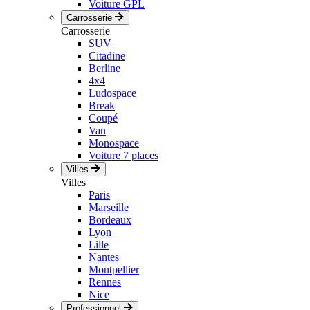
Voiture GPL
Carrosserie
Carrosserie
SUV
Citadine
Berline
4x4
Ludospace
Break
Coupé
Van
Monospace
Voiture 7 places
Villes
Villes
Paris
Marseille
Bordeaux
Lyon
Lille
Nantes
Montpellier
Rennes
Nice
Professionnel