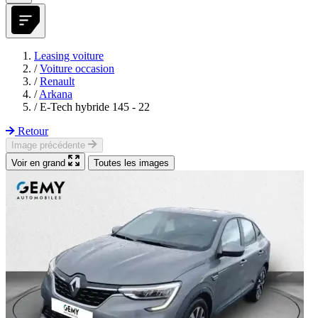
Leasing voiture
/
Voiture occasion
/
Renault
/
Arkana
/
E-Tech hybride 145 - 22
Retour
Image précédente
Voir en grand
Toutes les images