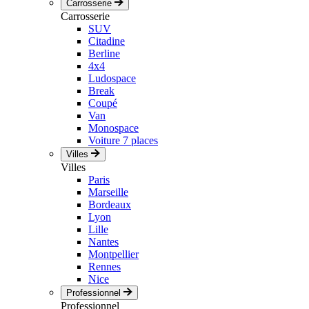
Carrosserie
Carrosserie
SUV
Citadine
Berline
4x4
Ludospace
Break
Coupé
Van
Monospace
Voiture 7 places
Villes
Villes
Paris
Marseille
Bordeaux
Lyon
Lille
Nantes
Montpellier
Rennes
Nice
Professionnel
Professionnel