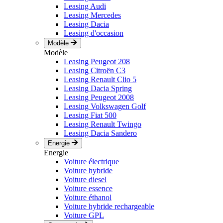
Leasing Audi
Leasing Mercedes
Leasing Dacia
Leasing d'occasion
Modèle
Modèle
Leasing Peugeot 208
Leasing Citroën C3
Leasing Renault Clio 5
Leasing Dacia Spring
Leasing Peugeot 2008
Leasing Volkswagen Golf
Leasing Fiat 500
Leasing Renault Twingo
Leasing Dacia Sandero
Energie
Energie
Voiture électrique
Voiture hybride
Voiture diesel
Voiture essence
Voiture éthanol
Voiture hybride rechargeable
Voiture GPL