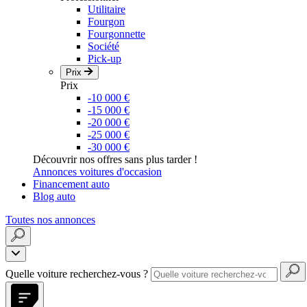
Utilitaire
Fourgon
Fourgonnette
Société
Pick-up
Prix
Prix
-10 000 €
-15 000 €
-20 000 €
-25 000 €
-30 000 €
Découvrir nos offres sans plus tarder !
Annonces voitures d'occasion
Financement auto
Blog auto
Toutes nos annonces
Quelle voiture recherchez-vous ?