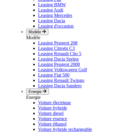
Leasing BMW
Leasing Audi
Leasing Mercedes
Leasing Dacia
Leasing d'occasion
Modèle
Modèle
Leasing Peugeot 208
Leasing Citroën C3
Leasing Renault Clio 5
Leasing Dacia Spring
Leasing Peugeot 2008
Leasing Volkswagen Golf
Leasing Fiat 500
Leasing Renault Twingo
Leasing Dacia Sandero
Energie
Energie
Voiture électrique
Voiture hybride
Voiture diesel
Voiture essence
Voiture éthanol
Voiture hybride rechargeable