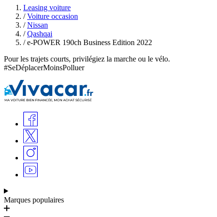
Leasing voiture
/
Voiture occasion
/
Nissan
/
Qashqai
/
e-POWER 190ch Business Edition 2022
Pour les trajets courts, privilégiez la marche ou le vélo.
#SeDéplacerMoinsPolluer
Marques populaires