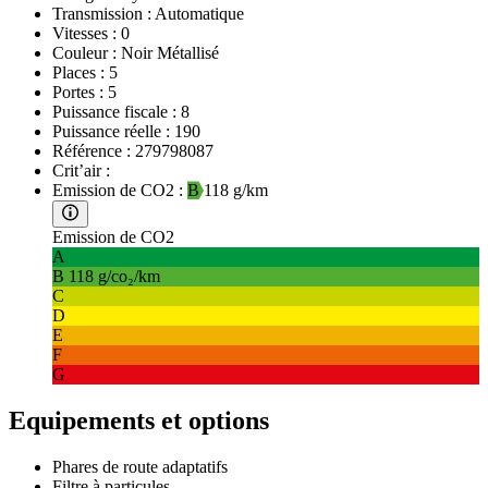
Transmission :
Automatique
Vitesses :
0
Couleur :
Noir Métallisé
Places :
5
Portes :
5
Puissance fiscale :
8
Puissance réelle :
190
Référence :
279798087
Crit’air :
Emission de CO2 :
B
118 g/km
Emission de CO2
A
B
118 g/co₂/km
C
D
E
F
G
Equipements et options
Phares de route adaptatifs
Filtre à particules