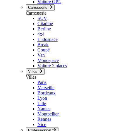
Voiture GPL
Carrosserie
Carrosserie
SUV
Citadine
Berline
4x4
Ludospace
Break
Coupé
Van
Monospace
Voiture 7 places
Villes
Villes
Paris
Marseille
Bordeaux
Lyon
Lille
Nantes
Montpellier
Rennes
Nice
Professionnel