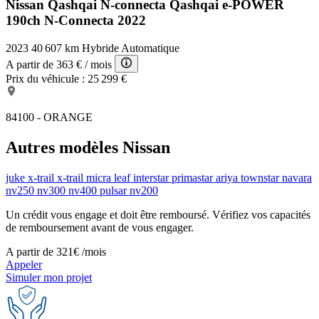
Nissan Qashqai N-connecta
Qashqai e-POWER
Système de détection de somnolence
Boite à gants fermée
190ch N-Connecta 2022
Filtre à Pollen
Rétroviseurs électriques
2023
40 607 km
Hybride
Automatique
Témoin de bouclage ceinture conducteur
A partir de
363 €
/ mois
Système d'accès sans clé
Prix du véhicule :
25 299 €
Capteur de pluie
84100 - ORANGE
Autres modèles Nissan
juke
x-trail
x-trail
micra
leaf
interstar
primastar
ariya
townstar
navara
nv250
nv300
nv400
pulsar
nv200
Un crédit vous engage et doit être remboursé. Vérifiez vos capacités
de remboursement avant de vous engager.
A partir de
321€
/mois
Appeler
Simuler mon projet