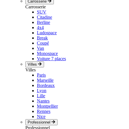
Carrosserie
Carrosserie
SUV
Citadine
Berline
4x4
Ludospace
Break
Coupé
Van
Monospace
Voiture 7 places
Villes
Villes
Paris
Marseille
Bordeaux
Lyon
Lille
Nantes
Montpellier
Rennes
Nice
Professionnel
Professionnel