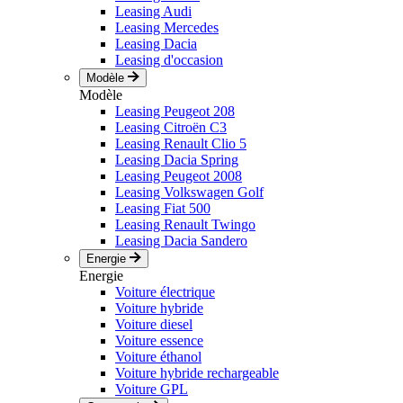
Leasing Audi
Leasing Mercedes
Leasing Dacia
Leasing d'occasion
Modèle
Modèle
Leasing Peugeot 208
Leasing Citroën C3
Leasing Renault Clio 5
Leasing Dacia Spring
Leasing Peugeot 2008
Leasing Volkswagen Golf
Leasing Fiat 500
Leasing Renault Twingo
Leasing Dacia Sandero
Energie
Energie
Voiture électrique
Voiture hybride
Voiture diesel
Voiture essence
Voiture éthanol
Voiture hybride rechargeable
Voiture GPL