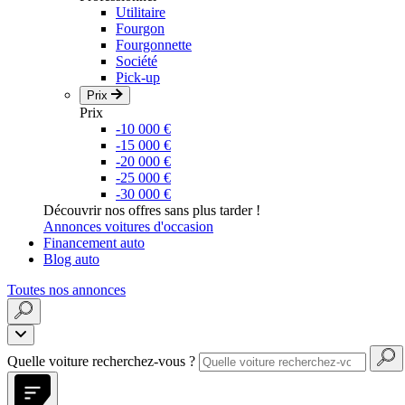
Utilitaire
Fourgon
Fourgonnette
Société
Pick-up
Prix
Prix
-10 000 €
-15 000 €
-20 000 €
-25 000 €
-30 000 €
Découvrir nos offres sans plus tarder !
Annonces voitures d'occasion
Financement auto
Blog auto
Toutes nos annonces
Quelle voiture recherchez-vous ?