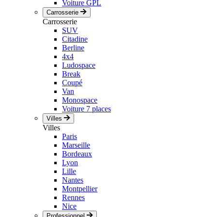
Voiture GPL
Carrosserie
Carrosserie
SUV
Citadine
Berline
4x4
Ludospace
Break
Coupé
Van
Monospace
Voiture 7 places
Villes
Villes
Paris
Marseille
Bordeaux
Lyon
Lille
Nantes
Montpellier
Rennes
Nice
Professionnel