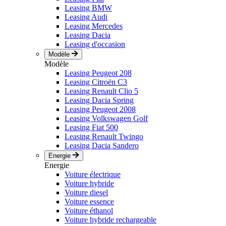
Leasing BMW
Leasing Audi
Leasing Mercedes
Leasing Dacia
Leasing d'occasion
Modèle
Modèle
Leasing Peugeot 208
Leasing Citroën C3
Leasing Renault Clio 5
Leasing Dacia Spring
Leasing Peugeot 2008
Leasing Volkswagen Golf
Leasing Fiat 500
Leasing Renault Twingo
Leasing Dacia Sandero
Energie
Energie
Voiture électrique
Voiture hybride
Voiture diesel
Voiture essence
Voiture éthanol
Voiture hybride rechargeable