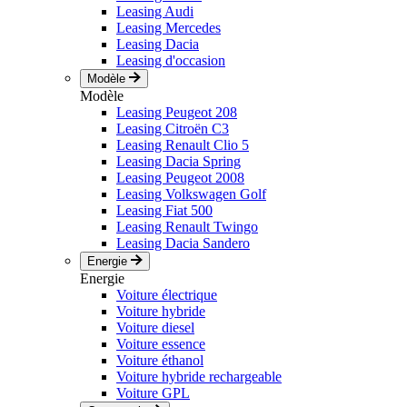
Leasing Audi
Leasing Mercedes
Leasing Dacia
Leasing d'occasion
Modèle
Modèle
Leasing Peugeot 208
Leasing Citroën C3
Leasing Renault Clio 5
Leasing Dacia Spring
Leasing Peugeot 2008
Leasing Volkswagen Golf
Leasing Fiat 500
Leasing Renault Twingo
Leasing Dacia Sandero
Energie
Energie
Voiture électrique
Voiture hybride
Voiture diesel
Voiture essence
Voiture éthanol
Voiture hybride rechargeable
Voiture GPL