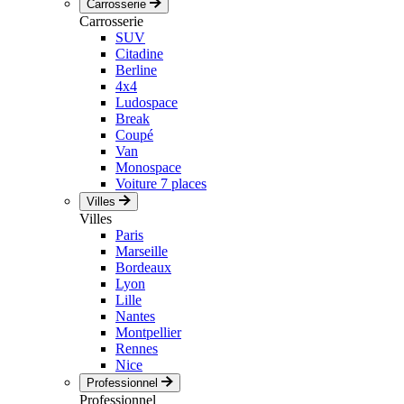
Carrosserie
Carrosserie
SUV
Citadine
Berline
4x4
Ludospace
Break
Coupé
Van
Monospace
Voiture 7 places
Villes
Villes
Paris
Marseille
Bordeaux
Lyon
Lille
Nantes
Montpellier
Rennes
Nice
Professionnel
Professionnel