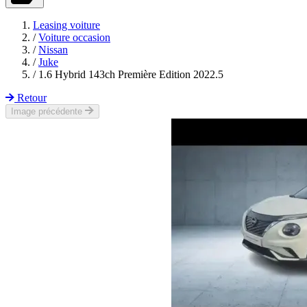
Leasing voiture
/
Voiture occasion
/
Nissan
/
Juke
/
1.6 Hybrid 143ch Première Edition 2022.5
Retour
Image précédente