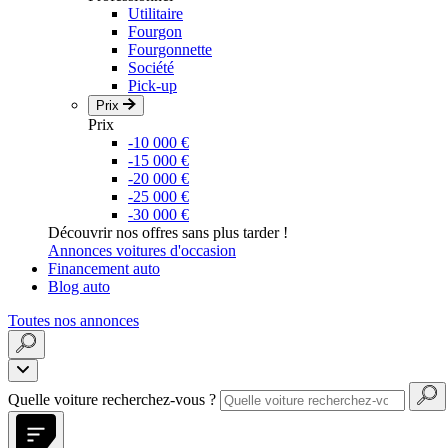
Utilitaire
Fourgon
Fourgonnette
Société
Pick-up
Prix
Prix
-10 000 €
-15 000 €
-20 000 €
-25 000 €
-30 000 €
Découvrir nos offres sans plus tarder !
Annonces voitures d'occasion
Financement auto
Blog auto
Toutes nos annonces
Quelle voiture recherchez-vous ?