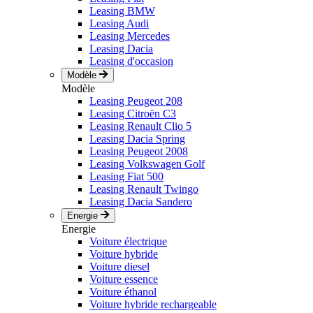
Leasing BMW
Leasing Audi
Leasing Mercedes
Leasing Dacia
Leasing d'occasion
Modèle
Modèle
Leasing Peugeot 208
Leasing Citroën C3
Leasing Renault Clio 5
Leasing Dacia Spring
Leasing Peugeot 2008
Leasing Volkswagen Golf
Leasing Fiat 500
Leasing Renault Twingo
Leasing Dacia Sandero
Energie
Energie
Voiture électrique
Voiture hybride
Voiture diesel
Voiture essence
Voiture éthanol
Voiture hybride rechargeable