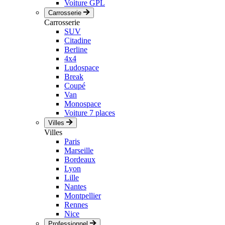
Voiture GPL
Carrosserie
Carrosserie
SUV
Citadine
Berline
4x4
Ludospace
Break
Coupé
Van
Monospace
Voiture 7 places
Villes
Villes
Paris
Marseille
Bordeaux
Lyon
Lille
Nantes
Montpellier
Rennes
Nice
Professionnel