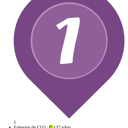
1
Emission de CO2 :
C
137 g/km