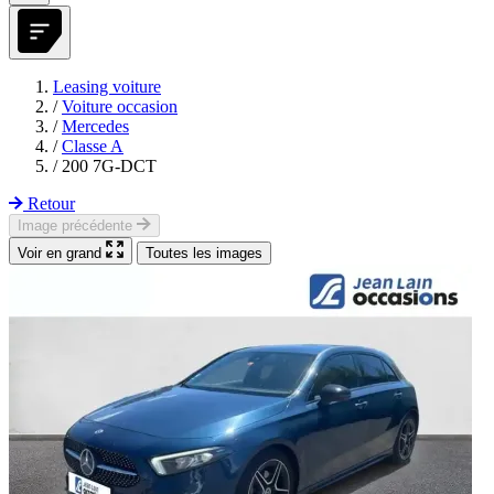
Leasing voiture
/
Voiture occasion
/
Mercedes
/
Classe A
/
200 7G-DCT
Retour
Image précédente
Voir en grand
Toutes les images