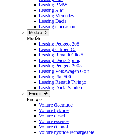
Leasing BMW
Leasing Audi
Leasing Mercedes
Leasing Dacia
Leasing d'occasion
Modèle
Modèle
Leasing Peugeot 208
Leasing Citroën C3
Leasing Renault Clio 5
Leasing Dacia Spring
Leasing Peugeot 2008
Leasing Volkswagen Golf
Leasing Fiat 500
Leasing Renault Twingo
Leasing Dacia Sandero
Energie
Energie
Voiture électrique
Voiture hybride
Voiture diesel
Voiture essence
Voiture éthanol
Voiture hybride rechargeable