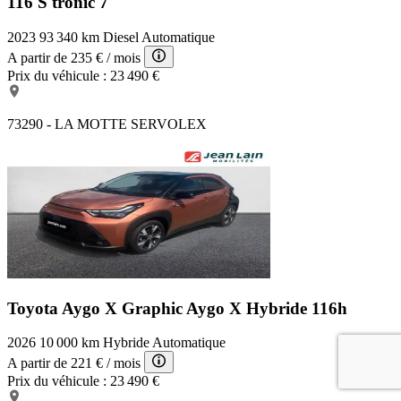
116 S tronic 7
2023
93 340 km
Diesel
Automatique
A partir de
235 €
/ mois
Prix du véhicule :
23 490 €
73290 - LA MOTTE SERVOLEX
Toyota Aygo X Graphic
Aygo X Hybride 116h
2026
10 000 km
Hybride
Automatique
A partir de
221 €
/ mois
Prix du véhicule :
23 490 €