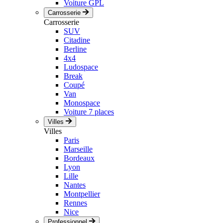
Voiture GPL
Carrosserie
Carrosserie
SUV
Citadine
Berline
4x4
Ludospace
Break
Coupé
Van
Monospace
Voiture 7 places
Villes
Villes
Paris
Marseille
Bordeaux
Lyon
Lille
Nantes
Montpellier
Rennes
Nice
Professionnel