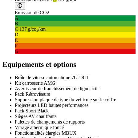
Emission de CO2
A
B
C
137 g/co₂/km
D
E
F
G
Equipements et options
Boîte de vitesse automatique 7G-DCT
Kit carrosserie AMG
Avertisseur de franchissement de ligne actif
Pack Rétroviseurs
Suppression plaque de type du véhicule sur le coffre
Projecteurs LED hautes performances
Pack Sport Black
Sièges AV chauffants
Palettes de changements de rapports
Vitrage athermique foncé
Fonctionnalités élargies MBUX