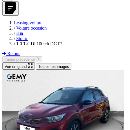
Leasing voiture
/
Voiture occasion
/
Kia
/
Stonic
/
1.0 T-GDi 100 ch DCT7
Retour
Image précédente
Voir en grand
Toutes les images