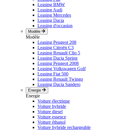
Leasing BMW
Leasing Audi
Leasing Mercedes
Leasing Dacia
Leasing d'occasion
Modèle
Modèle
Leasing Peugeot 208
Leasing Citroën C3
Leasing Renault Clio 5
Leasing Dacia Spring
Leasing Peugeot 2008
Leasing Volkswagen Golf
Leasing Fiat 500
Leasing Renault Twingo
Leasing Dacia Sandero
Energie
Energie
Voiture électrique
Voiture hybride
Voiture diesel
Voiture essence
Voiture éthanol
Voiture hybride rechargeable