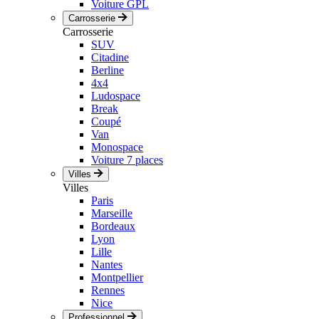
Voiture GPL
Carrosserie
Carrosserie
SUV
Citadine
Berline
4x4
Ludospace
Break
Coupé
Van
Monospace
Voiture 7 places
Villes
Villes
Paris
Marseille
Bordeaux
Lyon
Lille
Nantes
Montpellier
Rennes
Nice
Professionnel