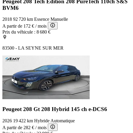
Peugeot 208 Tech Edition
208 PureTech 110ch S&S
BVM6
2018
92 720 km
Essence
Manuelle
A partir de
172 €
/ mois
Prix du véhicule :
8 680 €
83500 - LA SEYNE SUR MER
Peugeot 208 Gt
208 Hybrid 145 ch e-DCS6
2026
19 422 km
Hybride
Automatique
A partir de
282 €
/ mois