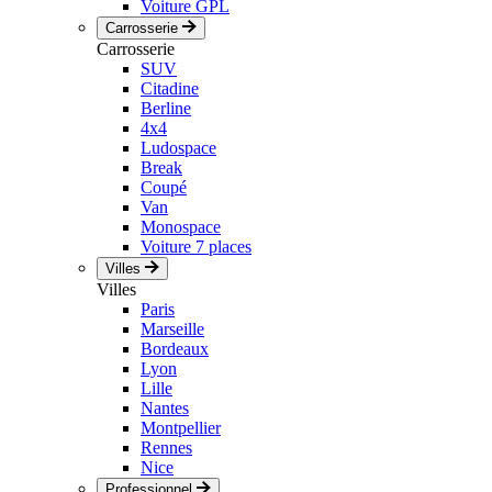
Voiture GPL
Carrosserie
Carrosserie
SUV
Citadine
Berline
4x4
Ludospace
Break
Coupé
Van
Monospace
Voiture 7 places
Villes
Villes
Paris
Marseille
Bordeaux
Lyon
Lille
Nantes
Montpellier
Rennes
Nice
Professionnel