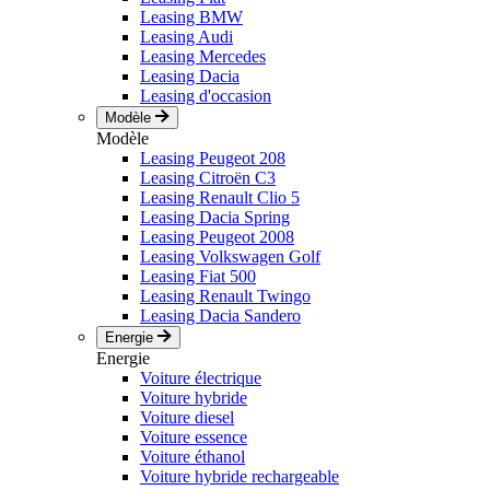
Leasing BMW
Leasing Audi
Leasing Mercedes
Leasing Dacia
Leasing d'occasion
Modèle
Modèle
Leasing Peugeot 208
Leasing Citroën C3
Leasing Renault Clio 5
Leasing Dacia Spring
Leasing Peugeot 2008
Leasing Volkswagen Golf
Leasing Fiat 500
Leasing Renault Twingo
Leasing Dacia Sandero
Energie
Energie
Voiture électrique
Voiture hybride
Voiture diesel
Voiture essence
Voiture éthanol
Voiture hybride rechargeable