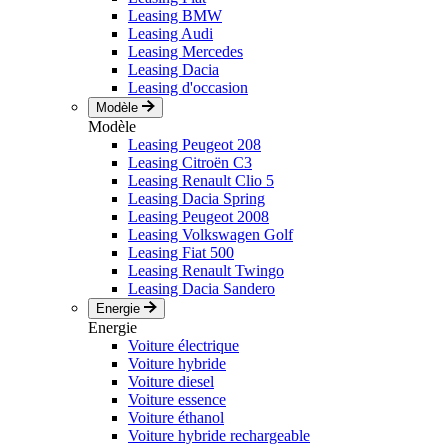
Leasing BMW
Leasing Audi
Leasing Mercedes
Leasing Dacia
Leasing d'occasion
Modèle
Modèle
Leasing Peugeot 208
Leasing Citroën C3
Leasing Renault Clio 5
Leasing Dacia Spring
Leasing Peugeot 2008
Leasing Volkswagen Golf
Leasing Fiat 500
Leasing Renault Twingo
Leasing Dacia Sandero
Energie
Energie
Voiture électrique
Voiture hybride
Voiture diesel
Voiture essence
Voiture éthanol
Voiture hybride rechargeable