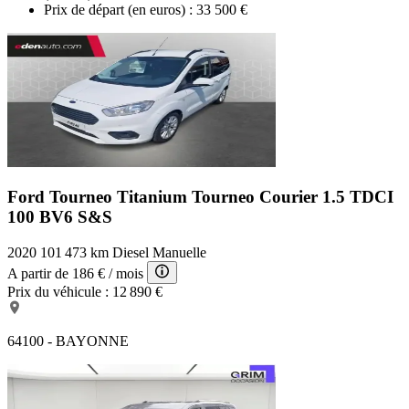
Prix de départ (en euros) :
33 500 €
Ford Tourneo Titanium
Tourneo Courier 1.5 TDCI
100 BV6 S&S
2020
101 473 km
Diesel
Manuelle
A partir de
186 €
/ mois
Prix du véhicule :
12 890 €
64100 - BAYONNE