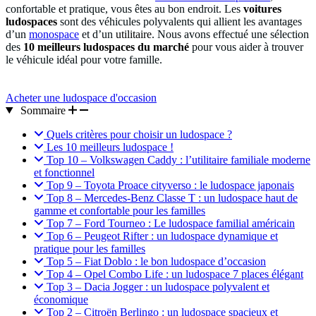
confortable et pratique, vous êtes au bon endroit. Les
voitures
ludospaces
sont des véhicules polyvalents qui allient les avantages
d’un
monospace
et d’un
utilitaire
. Nous avons effectué une sélection
des
10 meilleurs ludospaces du marché
pour vous aider à trouver
le véhicule idéal pour votre famille.
Acheter une ludospace d'occasion
Sommaire
Quels critères pour choisir un ludospace ?
Les 10 meilleurs ludospace !
Top 10 – Volkswagen Caddy : l’utilitaire familiale moderne
et fonctionnel
Top 9 – Toyota Proace cityverso : le ludospace japonais
Top 8 – Mercedes-Benz Classe T : un ludospace haut de
gamme et confortable pour les familles
Top 7 – Ford Tourneo : Le ludospace familial américain
Top 6 – Peugeot Rifter : un ludospace dynamique et
pratique pour les familles
Top 5 – Fiat Doblo : le bon ludospace d’occasion
Top 4 – Opel Combo Life : un ludospace 7 places élégant
Top 3 – Dacia Jogger : un ludospace polyvalent et
économique
Top 2 – Citroën Berlingo : un ludospace spacieux et