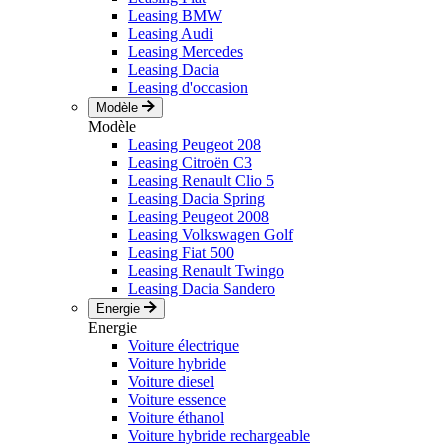
Leasing BMW
Leasing Audi
Leasing Mercedes
Leasing Dacia
Leasing d'occasion
Modèle
Modèle
Leasing Peugeot 208
Leasing Citroën C3
Leasing Renault Clio 5
Leasing Dacia Spring
Leasing Peugeot 2008
Leasing Volkswagen Golf
Leasing Fiat 500
Leasing Renault Twingo
Leasing Dacia Sandero
Energie
Energie
Voiture électrique
Voiture hybride
Voiture diesel
Voiture essence
Voiture éthanol
Voiture hybride rechargeable