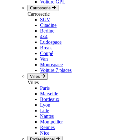
Voiture GPL
Carrosserie
Carrosserie
SUV
Citadine
Berline
4x4
Ludospace
Break
Coupé
Van
Monospace
Voiture 7 places
Villes
Villes
Paris
Marseille
Bordeaux
Lyon
Lille
Nantes
Montpellier
Rennes
Nice
Professionnel