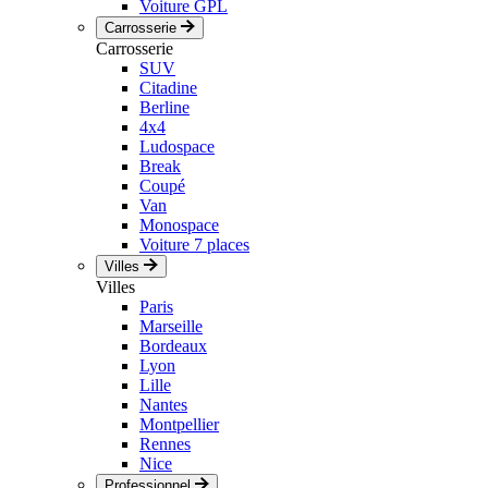
Voiture GPL
Carrosserie
Carrosserie
SUV
Citadine
Berline
4x4
Ludospace
Break
Coupé
Van
Monospace
Voiture 7 places
Villes
Villes
Paris
Marseille
Bordeaux
Lyon
Lille
Nantes
Montpellier
Rennes
Nice
Professionnel