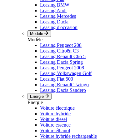
Leasing BMW
Leasing Audi
Leasing Mercedes
Leasing Dacia
Leasing d'occasion
Modèle
Modèle
Leasing Peugeot 208
Leasing Citroën C3
Leasing Renault Clio 5
Leasing Dacia Spring
Leasing Peugeot 2008
Leasing Volkswagen Golf
Leasing Fiat 500
Leasing Renault Twingo
Leasing Dacia Sandero
Energie
Energie
Voiture électrique
Voiture hybride
Voiture diesel
Voiture essence
Voiture éthanol
Voiture hybride rechargeable