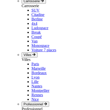
Carrosserie
Carrosserie
SUV
Citadine
Berline
4x4
Ludospace
Break
Coupé
Van
Monospace
Voiture 7 places
Villes
Villes
Paris
Marseille
Bordeaux
Lyon
Lille
Nantes
Montpellier
Rennes
Nice
Professionnel
Professionnel