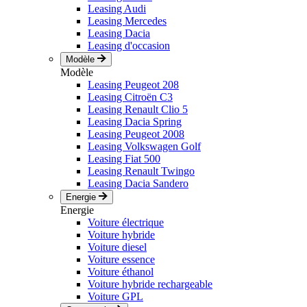
Leasing Audi
Leasing Mercedes
Leasing Dacia
Leasing d'occasion
Modèle
Modèle
Leasing Peugeot 208
Leasing Citroën C3
Leasing Renault Clio 5
Leasing Dacia Spring
Leasing Peugeot 2008
Leasing Volkswagen Golf
Leasing Fiat 500
Leasing Renault Twingo
Leasing Dacia Sandero
Energie
Energie
Voiture électrique
Voiture hybride
Voiture diesel
Voiture essence
Voiture éthanol
Voiture hybride rechargeable
Voiture GPL