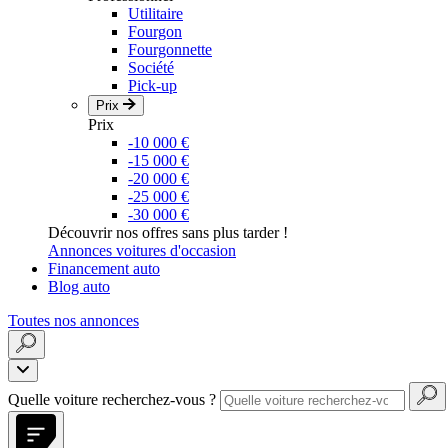
Utilitaire
Fourgon
Fourgonnette
Société
Pick-up
Prix
Prix
-10 000 €
-15 000 €
-20 000 €
-25 000 €
-30 000 €
Découvrir nos offres sans plus tarder !
Annonces voitures d'occasion
Financement auto
Blog auto
Toutes nos annonces
Quelle voiture recherchez-vous ?