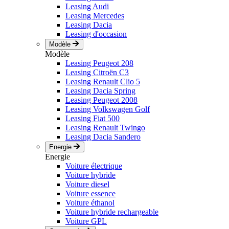
Leasing Audi
Leasing Mercedes
Leasing Dacia
Leasing d'occasion
Modèle
Modèle
Leasing Peugeot 208
Leasing Citroën C3
Leasing Renault Clio 5
Leasing Dacia Spring
Leasing Peugeot 2008
Leasing Volkswagen Golf
Leasing Fiat 500
Leasing Renault Twingo
Leasing Dacia Sandero
Energie
Energie
Voiture électrique
Voiture hybride
Voiture diesel
Voiture essence
Voiture éthanol
Voiture hybride rechargeable
Voiture GPL