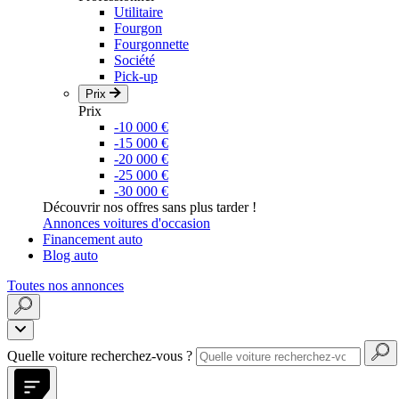
Utilitaire
Fourgon
Fourgonnette
Société
Pick-up
Prix
Prix
-10 000 €
-15 000 €
-20 000 €
-25 000 €
-30 000 €
Découvrir nos offres sans plus tarder !
Annonces voitures d'occasion
Financement auto
Blog auto
Toutes nos annonces
Quelle voiture recherchez-vous ?