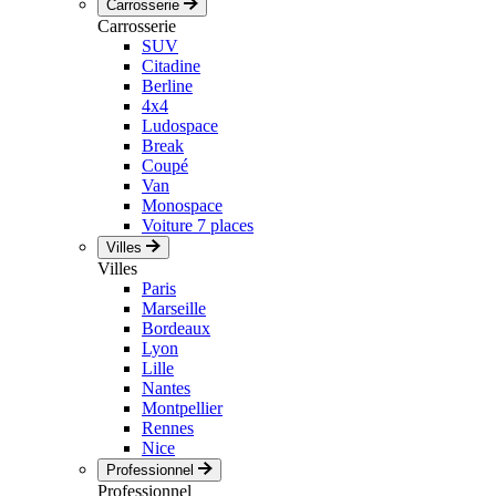
Carrosserie
Carrosserie
SUV
Citadine
Berline
4x4
Ludospace
Break
Coupé
Van
Monospace
Voiture 7 places
Villes
Villes
Paris
Marseille
Bordeaux
Lyon
Lille
Nantes
Montpellier
Rennes
Nice
Professionnel
Professionnel