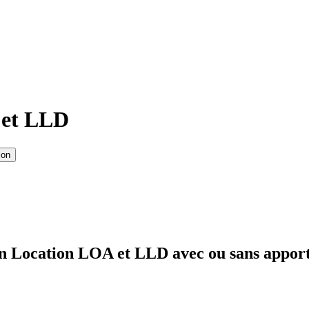
 et LLD
ion
en Location LOA et LLD avec ou sans apport