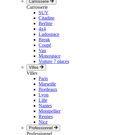
Carrosserie
Carrosserie
SUV
Citadine
Berline
4x4
Ludospace
Break
Coupé
Van
Monospace
Voiture 7 places
Villes
Villes
Paris
Marseille
Bordeaux
Lyon
Lille
Nantes
Montpellier
Rennes
Nice
Professionnel
Professionnel