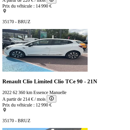
A partir de
220 €
/ mois
Prix du véhicule :
14 990 €
35170 - BRUZ
Renault Clio Limited
Clio TCe 90 - 21N
2022
62 360 km
Essence
Manuelle
A partir de
214 €
/ mois
Prix du véhicule :
12 990 €
35170 - BRUZ