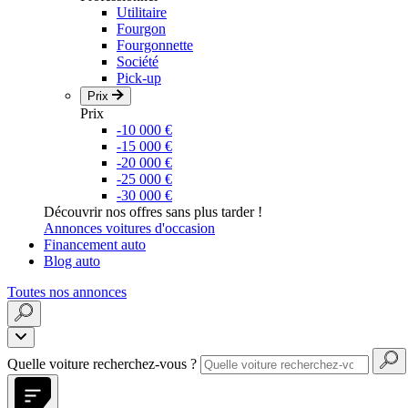
Utilitaire
Fourgon
Fourgonnette
Société
Pick-up
Prix
Prix
-10 000 €
-15 000 €
-20 000 €
-25 000 €
-30 000 €
Découvrir nos offres sans plus tarder !
Annonces voitures d'occasion
Financement auto
Blog auto
Toutes nos annonces
Quelle voiture recherchez-vous ?