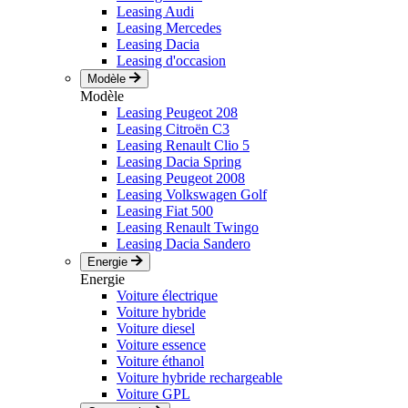
Leasing Audi
Leasing Mercedes
Leasing Dacia
Leasing d'occasion
Modèle
Modèle
Leasing Peugeot 208
Leasing Citroën C3
Leasing Renault Clio 5
Leasing Dacia Spring
Leasing Peugeot 2008
Leasing Volkswagen Golf
Leasing Fiat 500
Leasing Renault Twingo
Leasing Dacia Sandero
Energie
Energie
Voiture électrique
Voiture hybride
Voiture diesel
Voiture essence
Voiture éthanol
Voiture hybride rechargeable
Voiture GPL