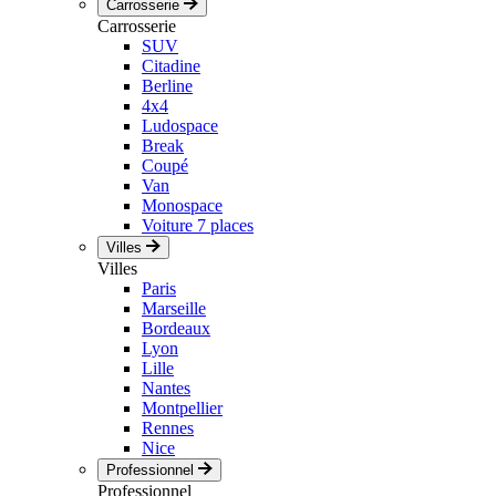
Carrosserie
Carrosserie
SUV
Citadine
Berline
4x4
Ludospace
Break
Coupé
Van
Monospace
Voiture 7 places
Villes
Villes
Paris
Marseille
Bordeaux
Lyon
Lille
Nantes
Montpellier
Rennes
Nice
Professionnel
Professionnel