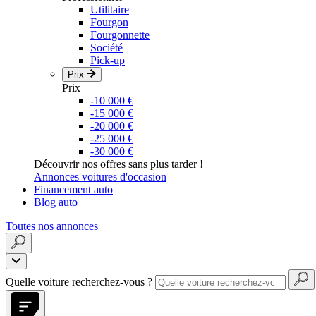
Utilitaire
Fourgon
Fourgonnette
Société
Pick-up
Prix
Prix
-10 000 €
-15 000 €
-20 000 €
-25 000 €
-30 000 €
Découvrir nos offres sans plus tarder !
Annonces voitures d'occasion
Financement auto
Blog auto
Toutes nos annonces
Quelle voiture recherchez-vous ?