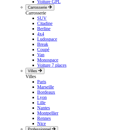
Voiture GPL
Carrosserie
Carrosserie
SUV
Citadine
Berline
4x4
Ludospace
Break
Coupé
Van
Monospace
Voiture 7 places
Villes
Villes
Paris
Marseille
Bordeaux
Lyon
Lille
Nantes
Montpellier
Rennes
Nice
Professionnel