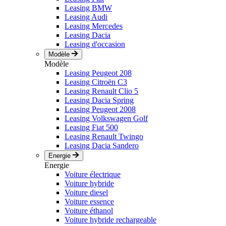
Leasing BMW
Leasing Audi
Leasing Mercedes
Leasing Dacia
Leasing d'occasion
Modèle
Modèle
Leasing Peugeot 208
Leasing Citroën C3
Leasing Renault Clio 5
Leasing Dacia Spring
Leasing Peugeot 2008
Leasing Volkswagen Golf
Leasing Fiat 500
Leasing Renault Twingo
Leasing Dacia Sandero
Energie
Energie
Voiture électrique
Voiture hybride
Voiture diesel
Voiture essence
Voiture éthanol
Voiture hybride rechargeable