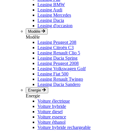
Leasing BMW
Leasing Audi
Leasing Mercedes
Leasing Dacia
Leasing d'occasion
Modèle
Modèle
Leasing Peugeot 208
Leasing Citroën C3
Leasing Renault Clio 5
Leasing Dacia Spring
Leasing Peugeot 2008
Leasing Volkswagen Golf
Leasing Fiat 500
Leasing Renault Twingo
Leasing Dacia Sandero
Energie
Energie
Voiture électrique
Voiture hybride
Voiture diesel
Voiture essence
Voiture éthanol
Voiture hybride rechargeable