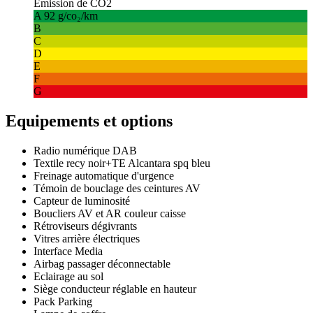
Emission de CO2
A
92 g/co₂/km
B
C
D
E
F
G
Equipements et options
Radio numérique DAB
Textile recy noir+TE Alcantara spq bleu
Freinage automatique d'urgence
Témoin de bouclage des ceintures AV
Capteur de luminosité
Boucliers AV et AR couleur caisse
Rétroviseurs dégivrants
Vitres arrière électriques
Interface Media
Airbag passager déconnectable
Eclairage au sol
Siège conducteur réglable en hauteur
Pack Parking