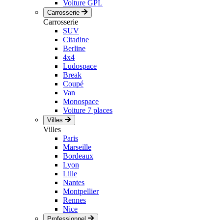
Voiture GPL
Carrosserie
Carrosserie
SUV
Citadine
Berline
4x4
Ludospace
Break
Coupé
Van
Monospace
Voiture 7 places
Villes
Villes
Paris
Marseille
Bordeaux
Lyon
Lille
Nantes
Montpellier
Rennes
Nice
Professionnel