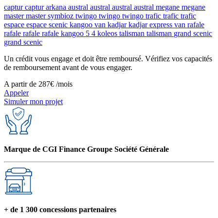
captur
captur
arkana
austral
austral
austral
austral
megane
megane
master
master
symbioz
twingo
twingo
twingo
trafic
trafic
trafic
espace
espace
scenic
kangoo van
kadjar
kadjar
express van
rafale
rafale
rafale
rafale
kangoo
5
4
koleos
talisman
talisman
grand scenic
grand scenic
Un crédit vous engage et doit être remboursé. Vérifiez vos capacités
de remboursement avant de vous engager.
A partir de
287€
/mois
Appeler
Simuler mon projet
Marque de CGI Finance Groupe Société Générale
+ de 1 300 concessions partenaires