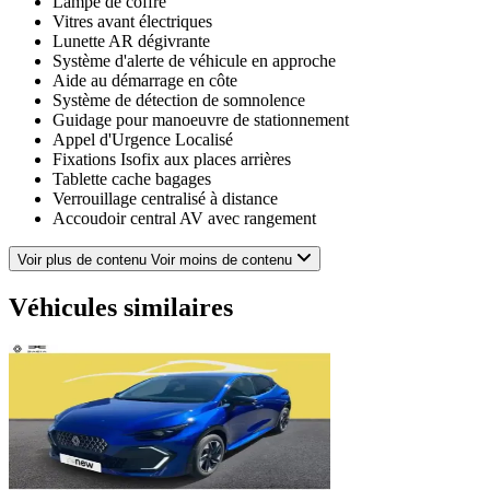
Lampe de coffre
Vitres avant électriques
Lunette AR dégivrante
Système d'alerte de véhicule en approche
Aide au démarrage en côte
Système de détection de somnolence
Guidage pour manoeuvre de stationnement
Appel d'Urgence Localisé
Fixations Isofix aux places arrières
Tablette cache bagages
Verrouillage centralisé à distance
Accoudoir central AV avec rangement
Volant réglable en profondeur et hauteur
ESP
Voir plus de contenu
Voir moins de contenu
6 Haut parleurs
Prise 12V
Véhicules similaires
Répétiteurs de clignotant dans rétro ext
Airbags rideaux
Phares avant LED
Rétroviseurs rabattables automatique
Ecran multifonction couleur
Régulateur de vitesse
Banquette 60/40
Reconnaissance panneaux de signalisation
Prise USB