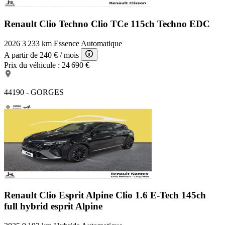
Verrouillage centralisé des portes
EBD
Volant multifonction
Renault Clio Techno
Clio TCe 115ch Techno EDC
Caméra de recul
Feux de freinage d'urgence
2026
3 233 km
Essence
Automatique
Services connectés
A partir de
240 €
/ mois
Airbags latéraux avant
Prix du véhicule :
24 690 €
Lunette arrière surteintée
Roue de secours temporaire
Essuie-glace arrière
44190 - GORGES
Arrêt et redémarrage auto. du moteur
Fixation Isofix siège passager avant
Ecran tactile
TMC
Limiteur de vitesse
Airbags rideaux AR
Poignées ton carrosserie
Airbag conducteur
GPS Cartographique
Rétroviseur intérieur électrochrome
AFIL
Kit mains-libres Bluetooth
Renault Clio Esprit Alpine
Clio 1.6 E-Tech 145ch
Rétroviseurs électriques
full hybrid esprit Alpine
Vitres arrière surteintées
Système de maintien du véhicule en côte