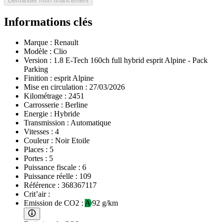
Demander mon financement
Informations clés
Marque :
Renault
Modèle :
Clio
Version :
1.8 E-Tech 160ch full hybrid esprit Alpine - Pack
Parking
Finition :
esprit Alpine
Mise en circulation :
27/03/2026
Kilométrage :
2451
Carrosserie :
Berline
Energie :
Hybride
Transmission :
Automatique
Vitesses :
4
Couleur :
Noir Etoile
Places :
5
Portes :
5
Puissance fiscale :
6
Puissance réelle :
109
Référence :
368367117
Crit’air :
Emission de CO2 :
A
92 g/km