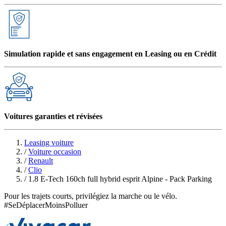
Simulation rapide et sans engagement en Leasing ou en Crédit
Voitures garanties et révisées
Leasing voiture
/
Voiture occasion
/
Renault
/
Clio
/
1.8 E-Tech 160ch full hybrid esprit Alpine - Pack Parking
Pour les trajets courts, privilégiez la marche ou le vélo.
#SeDéplacerMoinsPolluer