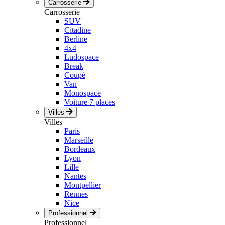
Carrosserie
Carrosserie
SUV
Citadine
Berline
4x4
Ludospace
Break
Coupé
Van
Monospace
Voiture 7 places
Villes
Villes
Paris
Marseille
Bordeaux
Lyon
Lille
Nantes
Montpellier
Rennes
Nice
Professionnel
Professionnel