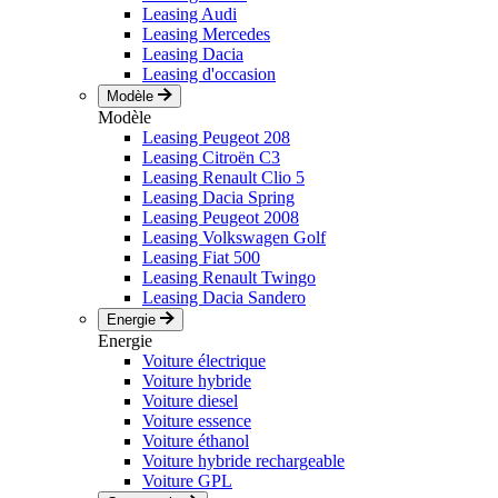
Leasing Audi
Leasing Mercedes
Leasing Dacia
Leasing d'occasion
Modèle
Modèle
Leasing Peugeot 208
Leasing Citroën C3
Leasing Renault Clio 5
Leasing Dacia Spring
Leasing Peugeot 2008
Leasing Volkswagen Golf
Leasing Fiat 500
Leasing Renault Twingo
Leasing Dacia Sandero
Energie
Energie
Voiture électrique
Voiture hybride
Voiture diesel
Voiture essence
Voiture éthanol
Voiture hybride rechargeable
Voiture GPL